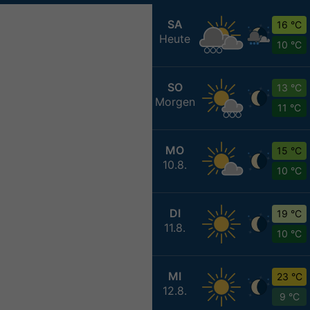
SA
16 °C
Heute
10 °C
SO
13 °C
Morgen
11 °C
MO
15 °C
10.8.
10 °C
DI
19 °C
11.8.
10 °C
MI
23 °C
12.8.
9 °C