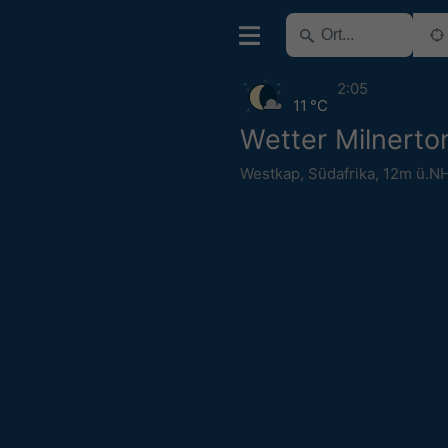
2:05
11 °C
Wetter Milnerto
Westkap
,
Südafrika
,
12m ü.N