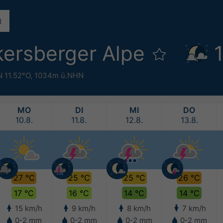
kersberger Alpe
N 11.52°O,
1034m ü.NHN
MO
DI
MI
DO
10.8.
11.8.
12.8.
13.8.
27 °C
25 °C
25 °C
26 °C
17 °C
16 °C
14 °C
14 °C
15 km/h
9 km/h
8 km/h
7 km/h
0-2 mm
0-2 mm
0-2 mm
0-2 mm