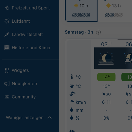
10 h
13 h
Freizeit und Sport
Luftfahrt
Samstag
-
3h
Landwirtschaft
03
00
06
Historie und Klima
Widgets
°C
14°
13
Neuigkeiten
°C
13°
13
SO
S
Community
km/h
6-11
6-
mm
-
-
Weniger anzeigen
%
0%
0