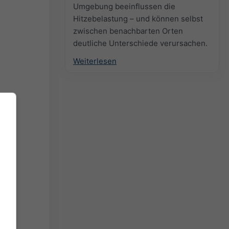
Umgebung beeinflussen die
Hitzebelastung – und können selbst
zwischen benachbarten Orten
deutliche Unterschiede verursachen.
Weiterlesen