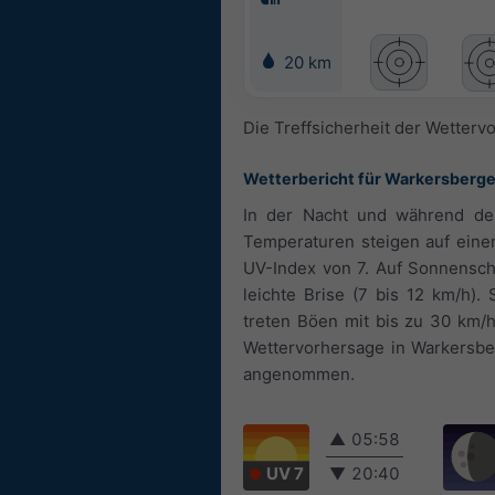
20 km
Die Treffsicherheit der Wetterv
Wetterbericht für Warkersberge
In der Nacht und während des
Temperaturen steigen auf eine
UV-Index von 7. Auf Sonnensch
leichte Brise (7 bis 12 km/h).
treten Böen mit bis zu 30 km/
Wettervorhersage in Warkersber
angenommen.
▲
05:58
UV 7
▼
20:40