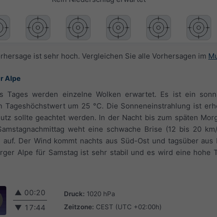
orhersage ist sehr hoch. Vergleichen Sie alle Vorhersagen im
Mu
r Alpe
 Tages werden einzelne Wolken erwartet. Es ist ein sonn
n Tageshöchstwert um 25 °C. Die Sonneneinstrahlung ist erh
utz sollte geachtet werden. In der Nacht bis zum späten Mor
 Samstagnachmittag weht eine schwache Brise (12 bis 20 km/h
h auf. Der Wind kommt nachts aus Süd-Ost und tagsüber aus 
ger Alpe für Samstag ist sehr stabil und es wird eine hohe T
▲
00:20
Druck:
1020 hPa
Zeitzone:
CEST (UTC +02:00h)
▼
17:44