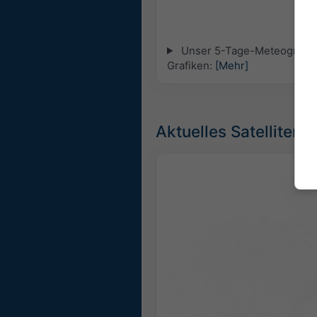
Unser 5-Tage-Meteogramm fü
Grafiken:
[Mehr]
Aktuelles Satellitenb