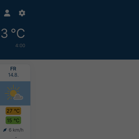
13 °C
4:00
FR
SA
SO
MO
14.8.
15.8.
16.8.
17.8.
27 °C
27 °C
25 °C
23 °C
15 °C
17 °C
16 °C
15 °C
6 km/h
7 km/h
7 km/h
5 km/h
-
-
5-10 mm
10-20 mm