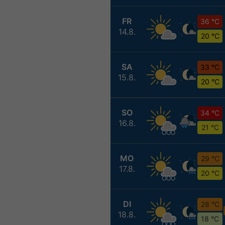
FR
36 °C
14.8.
20 °C
SA
33 °C
15.8.
20 °C
SO
34 °C
16.8.
21 °C
MO
29 °C
17.8.
20 °C
DI
28 °C
18.8.
18 °C