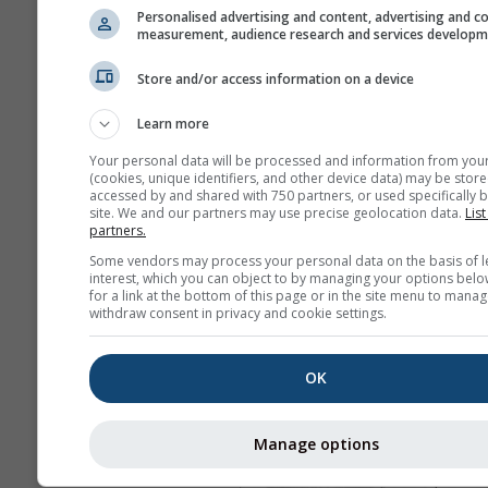
Personalised advertising and content, advertising and c
measurement, audience research and services develop
Store and/or access information on a device
Learn more
Your personal data will be processed and information from you
(cookies, unique identifiers, and other device data) may be store
accessed by and shared with 750 partners, or used specifically b
site. We and our partners may use precise geolocation data.
List
partners.
Some vendors may process your personal data on the basis of l
interest, which you can object to by managing your options belo
for a link at the bottom of this page or in the site menu to manag
withdraw consent in privacy and cookie settings.
OK
Manage options