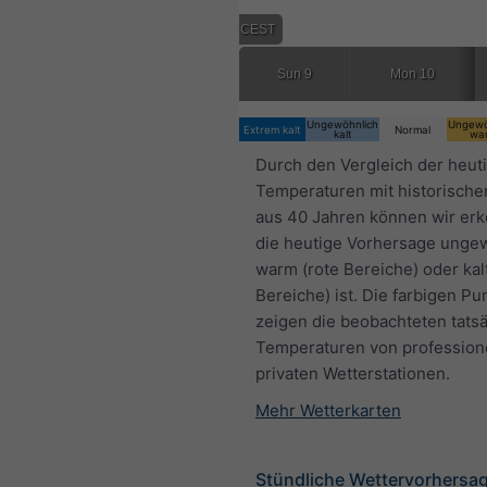
14:00 CEST
Sun 9
Mon 10
Ungewöhnlich
Ungewö
Extrem kalt
Normal
kalt
wa
Durch den Vergleich der heut
Temperaturen mit historische
aus 40 Jahren können wir er
die heutige Vorhersage unge
warm (rote Bereiche) oder kal
Bereiche) ist. Die farbigen Pu
zeigen die beobachteten tats
Temperaturen von profession
privaten Wetterstationen.
Mehr Wetterkarten
Stündliche Wettervorhersag