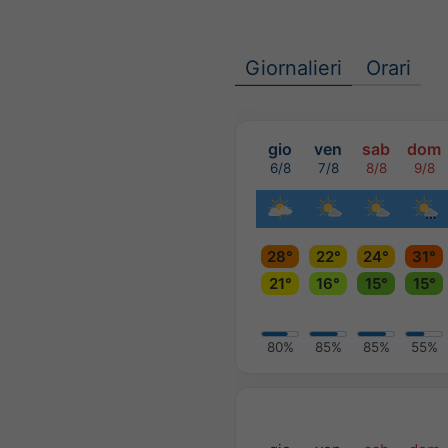
Giornalieri
Orari
gio
ven
sab
dom
6/8
7/8
8/8
9/8
28°
22°
24°
31°
21°
16°
15°
15°
80%
85%
85%
55%