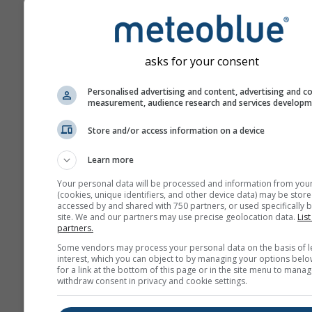
aumentano con il numero 
di previsione.
La previsione è generata 
modelli "ensemble". Sono 
asks for your consent
diversi run del modello co
parametri d'inizializzazio
Personalised advertising and content, advertising and c
measurement, audience research and services develop
valutare la prevedibilità d
previsioni in maniera più 
Store and/or access information on a device
Learn more
Ulteriori dati meteo
Your personal data will be processed and information from you
(cookies, unique identifiers, and other device data) may be store
accessed by and shared with 750 partners, or used specifically b
site. We and our partners may use precise geolocation data.
List
Mult
partners.
ens
Some vendors may process your personal data on the basis of l
interest, which you can object to by managing your options belo
Previsioni
for a link at the bottom of this page or in the site menu to manag
withdraw consent in privacy and cookie settings.
stagionali