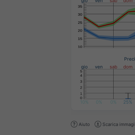
gio
ven
sab
dom
Preci
gio
ven
sab
dom
10%
0%
0%
25%
Aiuto
Scarica immag