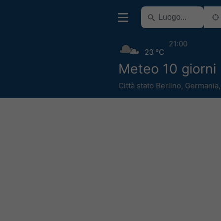
21:00
23 °C
Meteo 10 giorni 
Città stato Berlino
,
Germania