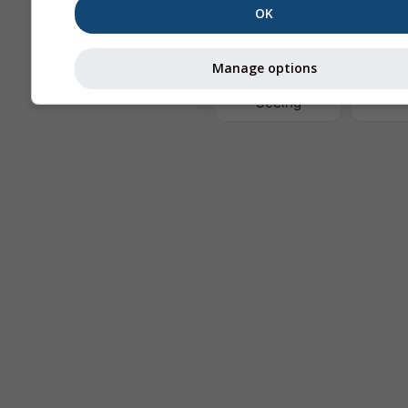
OK
Ter
Manage options
Astronomy
Seeing