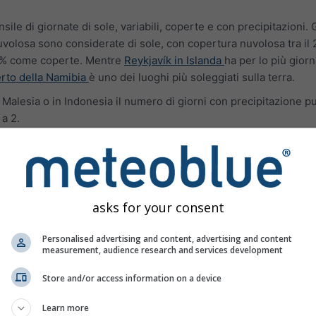
sile di giornate di sole, variabili, coperte e con precipitazioni. 
volosa sono considerate di sole, con copertura nuvolosa tra il
80 % come coperte. Mentre
Reykjavík in Islanda
ha per lo più gior
erto della Namibia
è uno dei luoghi più soleggiati sulla terra.
in Malesia o in Indonesia il numero di giorni con precipitazione 
 a 2.
me
asks for your consent
Personalised advertising and content, advertising and content
measurement, audience research and services development
Store and/or access information on a device
Learn more