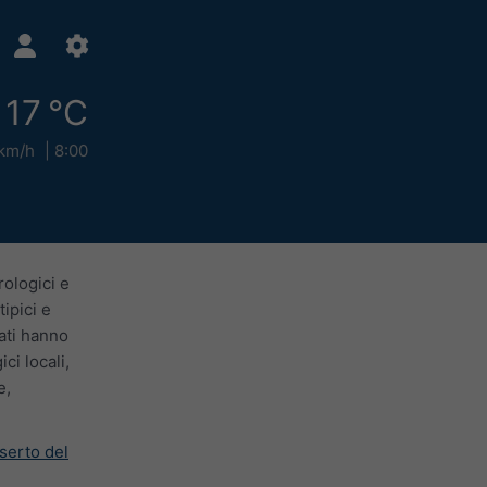
17 °C
 km/h
8:00
rologici e
ipici e
lati hanno
ci locali,
e,
eserto del