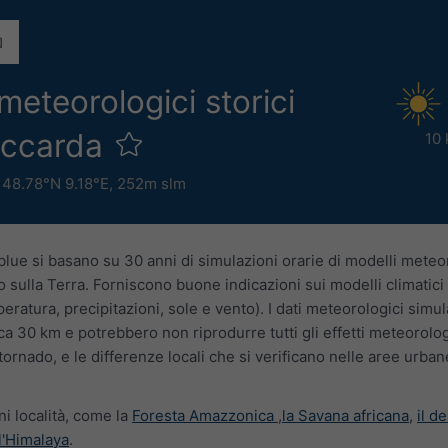
 meteorologici storici
toccarda
10
,
48.78°N 9.18°E,
252m slm
blue si basano su 30 anni di simulazioni orarie di modelli meteo
 sulla Terra. Forniscono buone indicazioni sui modelli climatici t
eratura, precipitazioni, sole e vento). I dati meteorologici simu
ca 30 km e potrebbero non riprodurre tutti gli effetti meteorologi
tornado, e le differenze locali che si verificano nelle aree urban
ni località, come la
Foresta Amazzonica
,
la Savana africana
,
il d
l'Himalaya
.