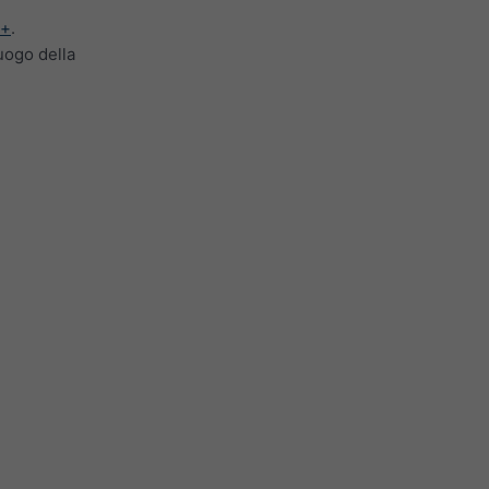
y+
.
uogo della