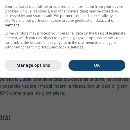
Your personal data will be processed and information from your device
(cookies, unique identifiers, and other device data) may be stored by,
accessed by and shared with 750 partners, or used specifically by this
site. We and our partners may use precise geolocation data.
List of
partners.
Some vendors may process your personal data on the basis of legitimate
interest, which you can object to by managing your options below. Look
for a link at the bottom of this page or in the site menu to manage or
withdraw consent in privacy and cookie settings.
Manage options
OK
a massima per Stoccarda mostra il numero di giorni al mese ch
perature.
Dubai
, una delle città più calde della terra, ha pochiss
e possibile vedere i
freddi inverni a Mosca
con un paio di giorni
10°C come massima giornaliera.
ità)