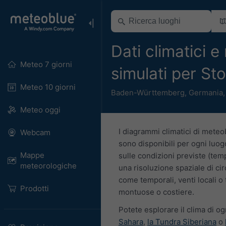
Dati climatici e
Meteo 7 giorni
simulati per S
Meteo 10 giorni
Baden-Württemberg
,
Germania
Meteo oggi
I diagrammi climatici di meteo
Webcam
sono disponibili per ogni luogo
Mappe
sulle condizioni previste (temp
meteorologiche
una risoluzione spaziale di cir
come temporali, venti locali o 
Prodotti
montuose o costiere.
Potete esplorare il clima di og
Sahara
,
la Tundra Siberiana
o