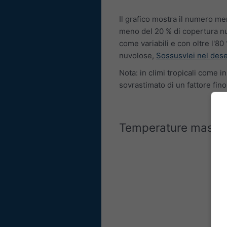
Il grafico mostra il numero men
meno del 20 % di copertura nu
come variabili e con oltre l'
nuvolose,
Sossusvlei nel des
Nota: in climi tropicali come 
sovrastimato di un fattore fino
Temperature massi