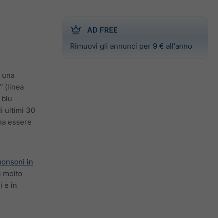
AD FREE
Rimuovi gli annunci per 9 € all'anno
i una
 (linea
 blu
i ultimi 30
gna essere
monsoni in
i molto
i e in