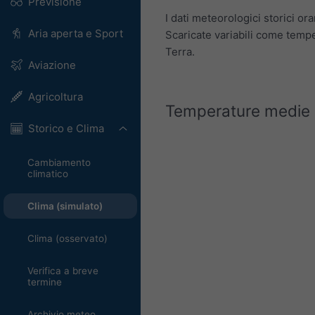
Previsione
I dati meteorologici storici o
Aria aperta e Sport
Scaricate variabili come tempe
Terra.
Aviazione
Agricoltura
Temperature medie e
Storico e Clima
Cambiamento
climatico
Clima (simulato)
Clima (osservato)
Verifica a breve
termine
Archivio meteo