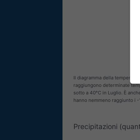
Il diagramma della temperatur
raggiungono determinate tem
sotto a 40°C in Luglio. È anch
hanno nemmeno raggiunto i -
Precipitazioni (quant