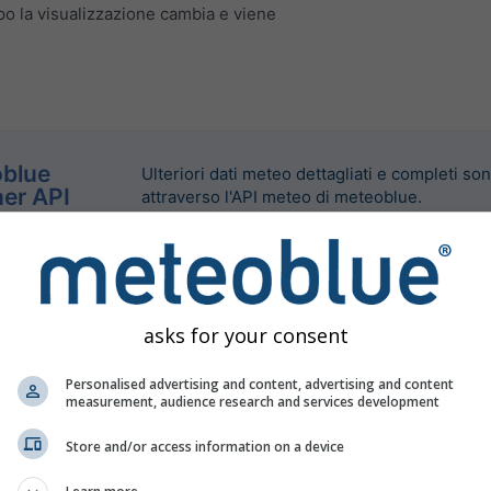
o la visualizzazione cambia e viene
blue
Ulteriori dati meteo dettagliati e completi son
er API
attraverso l'API meteo di meteoblue.
asks for your consent
Personalised advertising and content, advertising and content
measurement, audience research and services development
Store and/or access information on a device