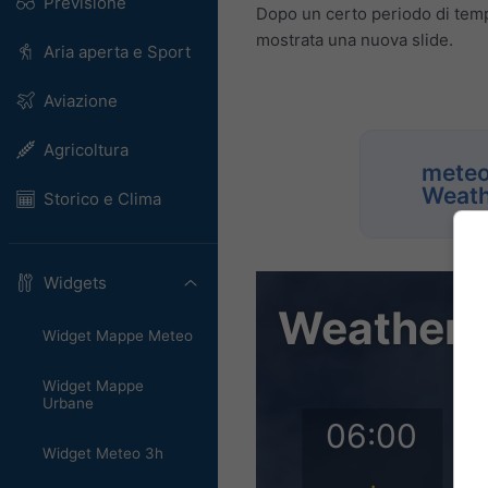
Previsione
Dopo un certo periodo di temp
mostrata una nuova slide.
Aria aperta e Sport
Aviazione
Agricoltura
meteo
Weath
Storico e Clima
Widgets
Widget Mappe Meteo
Widget Mappe
Urbane
Widget Meteo 3h