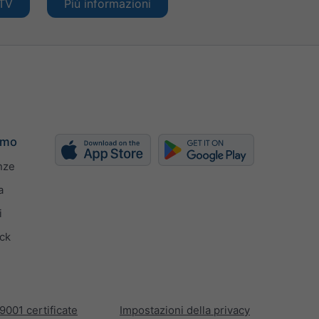
oTV
Più informazioni
amo
nze
a
i
ck
9001 certificate
Impostazioni della privacy