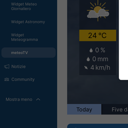
Widget Meteo
Giornaliero
Widget Astronomy
Widget
Meteogramma
meteoTV
Notizie
Community
Mostra meno