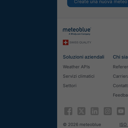
Create una nuova mete
Soluzioni aziendali
Chi si
Weather APIs
Refere
Servizi climatici
Carrier
Settori
Contatt
Feedba
© 2026 meteoblue
ISO 