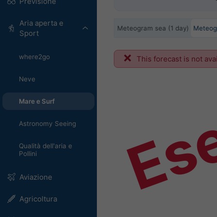
Previsione
Aria aperta e
Meteogram sea (1 day)
Meteog
Sport
where2go
Es
This forecast is not ava
Neve
Mare e Surf
Astronomy Seeing
Qualità dell'aria e
Pollini
Aviazione
Agricoltura