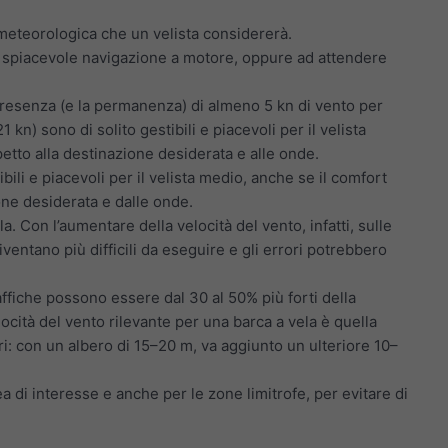
 meteorologica che un velista considererà.
una spiacevole navigazione a motore, oppure ad attendere
 presenza (e la permanenza) di almeno 5 kn di vento per
 kn) sono di solito gestibili e piacevoli per il velista
etto alla destinazione desiderata e alle onde.
bili e piacevoli per il velista medio, anche se il comfort
ione desiderata e dalle onde.
. Con l’aumentare della velocità del vento, infatti, sulle
ventano più difficili da eseguire e gli errori potrebbero
raffiche possono essere dal 30 al 50% più forti della
locità del vento rilevante per una barca a vela è quella
ri: con un albero di 15–20 m, va aggiunto un ulteriore 10–
rea di interesse e anche per le zone limitrofe, per evitare di