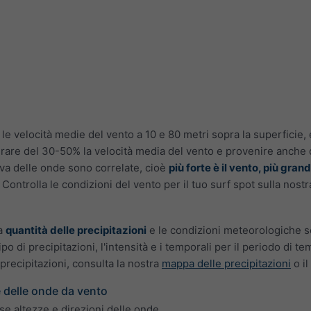
 velocità medie del vento a 10 e 80 metri sopra la superficie, 
rare del 30-50% la velocità media del vento e provenire anche d
tiva delle onde sono correlate, cioè
più forte è il vento, più gran
. Controlla le condizioni del vento per il tuo surf spot sulla nost
la
quantità delle precipitazioni
e le condizioni meteorologiche s
tipo di precipitazioni, l'intensità e i temporali per il periodo di 
precipitazioni, consulta la nostra
mappa delle precipitazioni
o il
e delle onde da vento
rse altezze e direzioni delle onde.