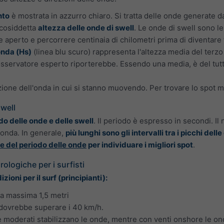
nto
è mostrata in azzurro chiaro. Si tratta delle onde generate dai
 cosiddetta
altezza delle onde di swell
. Le onde di swell sono l
 aperto e percorrere centinaia di chilometri prima di diventare 
onda (Hs)
(linea blu scuro) rappresenta l'altezza media del terz
 osservatore esperto riporterebbe. Essendo una media, è del tu
zione dell'onda in cui si stanno muovendo. Per trovare lo spot m
swell
do delle onde e delle swell
. Il periodo è espresso in secondi. Il
conda. In generale,
più lunghi sono gli intervalli tra i picchi del
 del periodo delle onde
per individuare i migliori spot
.
rologiche per i surfisti
ioni per il surf (principianti):
va massima 1,5 metri
 dovrebbe superare i 40 km/h.
e moderati stabilizzano le onde, mentre con venti onshore le ond