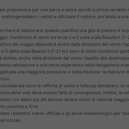
pale propulsione per una barca a vela e quindi la prima variabile
) costringerebbero i velisti a utilizzare il motore, portando a 
ercherà di assicurarsi quando pianifica una gita di piacere è la
ggio. Condizioni di vento tra forza 3 e 5 sulla scala Beaufort (7–21
ettivo del viaggio dipenderà anche dalla direzione del vento risp
 e 5 della scala Beaufort (7-21 kn) sono di solito condizioni gesti
rà dettato anche dalla direzione del vento rispetto alla destinaz
ttenta valutazione e una certa esperienza nella navigazione a vela
 applicata una maggiore pressione e sollecitazione: le manovre di
rtuni.
considerare sono le raffiche di vento e l’altezza dell’albero: le 
celta delle vele deve essere fatta di conseguenza. Inoltre, la ve
zioni con alberi più alti devono tenere conto di velocità maggio
nto prevista a 10 m.
re i bollettini marini ufficiali e gli avvisi meteorologici per l’a
pericolose.