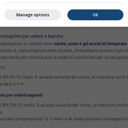
ata al periodo delle onde
. Onde alte con un periodo basso (infe
sse. Periodi brevi sono tipici delle onde da vento, generate da v
Manage options
OK
generalmente un periodo lungo, come avviene di norma per le o
 di surf è preferibile un periodo più lungo.
rologiche per velisti e barche
imbarcazioni e i velisti sono
vento, onde e gli avvisi di tempesta
sturbo e, nella migliore delle ipotesi, dovrebbero essere il più
importanti per riconoscere le migliori condizioni per la navigazi
nti:
 3 Bft (4–10 nodi). A questa velocità del vento, le manovre sono f
va da 0 a 1 m
ne per velisti esperti:
 5 Bft (10–21 nodi). A questa velocità del vento, le manovre ri
i.
tiva sarà compresa tra 1 e 2 metri e le onde possono infrangersi