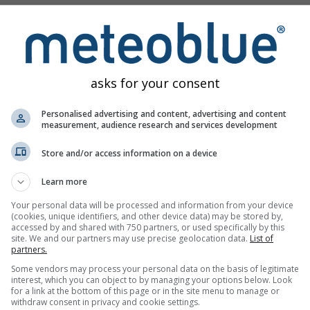
la formazione delle onde è il vento
. Il vento genera un movimento
ste particelle continuano poi a spingersi l'una contro l'altra. C
 saranno le onde
.
asks for your consent
vento, le onde assumono velocità differenti. Se onde più veloci
 possibilmente, le cosiddette onde anomale.
Personalised advertising and content, advertising and content
measurement, audience research and services development
ntità incontra un fondale in forte risalita, può accadere che qu
Store and/or access information on a device
uarda i
venti offshore e onshore
. Questi indicano la rispettiva d
Learn more
 mare verso la terra, mentre per vento offshore si intende il vent
Your personal data will be processed and information from your device
che si infrangono sulla costa, mentre i venti offshore producon
(cookies, unique identifiers, and other device data) may be stored by,
accessed by and shared with 750 partners, or used specifically by this
apprezzare le situazioni in cui venti onshore intensi soffiano da 
site. We and our partners may use precise geolocation data.
List of
partners.
 le lunghe onde di swell garantiranno un po’ di divertimento (rel
no essere consultate sulla nostra
mappa dei venti
.
Some vendors may process your personal data on the basis of legitimate
interest, which you can object to by managing your options below. Look
for a link at the bottom of this page or in the site menu to manage or
withdraw consent in privacy and cookie settings.