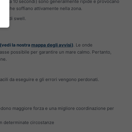
riore a 10 secondi) sono generalmente ripide e provocano
enti che soffiano attivamente nella zona.
nde di swell.
 (vedi la nostra
mappa degli avvisi
)
. Le onde
 basse possibile per garantire un mare calmo. Pertanto,
one.
acili da eseguire e gli errori vengono perdonati.
chiedono maggiore forza e una migliore coordinazione per
 in determinate circostanze