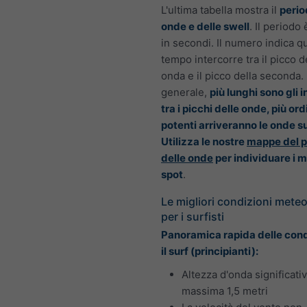
L'ultima tabella mostra il
perio
onde e delle swell
. Il periodo
in secondi. Il numero indica q
tempo intercorre tra il picco d
onda e il picco della seconda. 
generale,
più lunghi sono gli i
tra i picchi delle onde, più or
potenti arriveranno le onde su
Utilizza le nostre
mappe del p
delle onde
per individuare i mi
spot
.
Le migliori condizioni mete
per i surfisti
Panoramica rapida delle cond
il surf (principianti):
Altezza d'onda significati
massima 1,5 metri