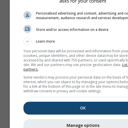
asks for your consent
vento, le manovre richie
Personalised advertising and content, advertising and c
maggiore forza e una migl
measurement, audience research and services develop
coordinazione per preven
e infortuni.
Store and/or access information on a device
L’altezza d’onda significat
compresa tra 1 e 2 metri 
Learn more
possono infrangersi in
Your personal data will be processed and information from you
determinate circostanze
(cookies, unique identifiers, and other device data) may be store
accessed by and shared with 750 partners, or used specifically b
site. We and our partners may use precise geolocation data.
List
Vento
partners.
Il vento rappresenta la princip
Some vendors may process your personal data on the basis of l
propulsione per una barca a v
interest, which you can object to by managing your options belo
for a link at the bottom of this page or in the site menu to manag
quindi la prima variabile mete
withdraw consent in privacy and cookie settings.
che un velista considererà.
Venti troppo deboli (o assenti
costringerebbero i velisti a util
OK
motore, portando a una spiac
navigazione a motore, oppure
Manage options