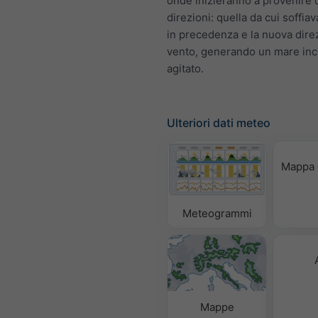
onde inizieranno a provenire 
direzioni: quella da cui soffiav
in precedenza e la nuova dire
vento, generando un mare inc
agitato.
Ulteriori dati meteo
Mappa 
Meteogrammi
Mappe