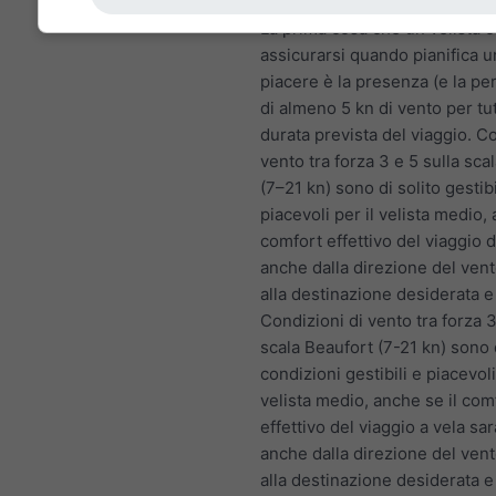
attendere che il vento aumenti
La prima cosa che un velista c
assicurarsi quando pianifica un
piacere è la presenza (e la p
di almeno 5 kn di vento per tut
durata prevista del viaggio. Co
vento tra forza 3 e 5 sulla sca
(7–21 kn) sono di solito gestibi
piacevoli per il velista medio, 
comfort effettivo del viaggio 
anche dalla direzione del vent
alla destinazione desiderata e
Condizioni di vento tra forza 3
scala Beaufort (7-21 kn) sono d
condizioni gestibili e piacevoli
velista medio, anche se il com
effettivo del viaggio a vela sa
anche dalla direzione del vent
alla destinazione desiderata e