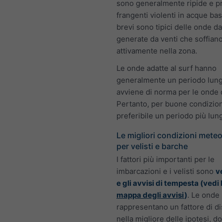
sono generalmente ripide e 
frangenti violenti in acque ba
brevi sono tipici delle onde da
generate da venti che soffian
attivamente nella zona.
Le onde adatte al surf hanno
generalmente un periodo lun
avviene di norma per le onde d
Pertanto, per buone condizioni
preferibile un periodo più lun
Le migliori condizioni mete
per velisti e barche
I fattori più importanti per le
imbarcazioni e i velisti sono
v
e gli avvisi di tempesta (vedi 
mappa degli avvisi
)
. Le onde
rappresentano un fattore di di
nella migliore delle ipotesi, 