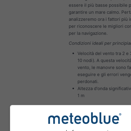
essere il più basse possibile 
garantire un mare calmo. Pert
analizzeremo ora i fattori più 
per riconoscere le migliori co
per la navigazione.
Condizioni ideali per principia
Velocità del vento tra 2 e 
10 nodi). A questa velocit
vento, le manovre sono fac
eseguire e gli errori ven
perdonati.
Altezza d'onda significativ
1 m
Condizioni ideali di navigazi
velisti esperti:
Velocità del vento tra 4 e 
(10–21 nodi). A questa vel