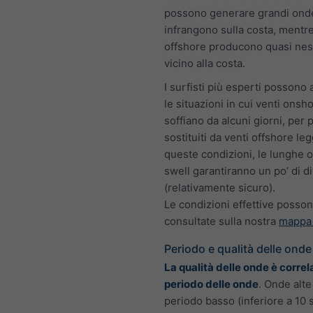
possono generare grandi onde
infrangono sulla costa, mentre
offshore producono quasi ne
vicino alla costa.
I surfisti più esperti possono
le situazioni in cui venti onsh
soffiano da alcuni giorni, per 
sostituiti da venti offshore leg
queste condizioni, le lunghe 
swell garantiranno un po’ di d
(relativamente sicuro).
Le condizioni effettive posso
consultate sulla nostra
mappa 
Periodo e qualità delle onde
La qualità delle onde è correl
periodo delle onde
. Onde alt
periodo basso (inferiore a 10 