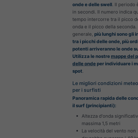
onde e delle swell
. Il periodo
in secondi. Il numero indica q
tempo intercorre tra il picco d
onda e il picco della seconda. 
generale,
più lunghi sono gli i
tra i picchi delle onde, più or
potenti arriveranno le onde su
Utilizza le nostre
mappe del p
delle onde
per individuare i mi
spot
.
Le migliori condizioni mete
per i surfisti
Panoramica rapida delle cond
il surf (principianti):
Altezza d'onda significati
massima 1,5 metri
La velocità del vento non