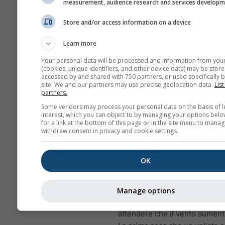
measurement, audience research and services develop
maggiore forza e una migl
Store and/or access information on a device
coordinazione per preven
e infortuni.
Learn more
L’altezza d’onda significat
compresa tra 1 e 2 metri 
Your personal data will be processed and information from you
(cookies, unique identifiers, and other device data) may be store
possono infrangersi in
accessed by and shared with 750 partners, or used specifically b
determinate circostanze
site. We and our partners may use precise geolocation data.
List
partners.
Vento
Some vendors may process your personal data on the basis of l
interest, which you can object to by managing your options belo
Il vento rappresenta la princip
for a link at the bottom of this page or in the site menu to manag
propulsione per una barca a v
withdraw consent in privacy and cookie settings.
quindi la prima variabile mete
che un velista considererà.
OK
Venti troppo deboli (o assenti
costringerebbero i velisti a util
motore, portando a una spiac
Manage options
navigazione a motore, oppure
attendere che il vento aumenti