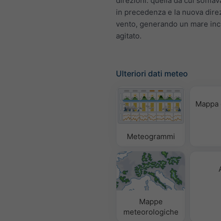
direzioni: quella da cui soffiav
in precedenza e la nuova dire
vento, generando un mare inc
agitato.
Ulteriori dati meteo
Mappa 
Meteogrammi
Mappe
meteorologiche