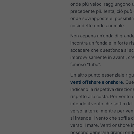
onde più veloci raggiungono 
precedente più lenta, ciò può
onde sovrapposte e, possibilm
cosiddette onde anomale.
Non appena un’onda di grande
incontra un fondale in forte ris
accadere che quest’onda si sc
improvvisamente in avanti, cr
famoso “tubo”.
Un altro punto essenziale rigu
venti offshore e onshore
. Que
indicano la rispettiva direzion
rispetto alla costa. Per vento 
intende il vento che soffia da
verso la terra, mentre per ven
si intende il vento che soffia d
verso il mare. Venti onshore i
possono generare grandi onde