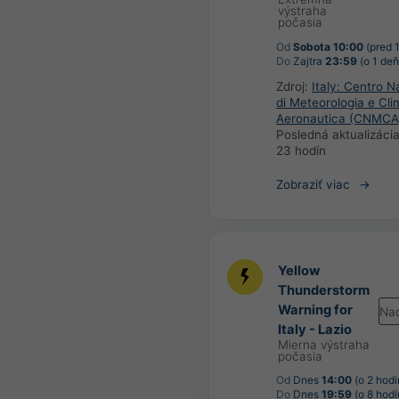
výstraha
počasia
Od
Sobota 10:00
(pred 
Do
Zajtra
23:59
(o 1 deň
Zdroj:
Italy: Centro N
di Meteorologia e Cli
Aeronautica (CNMCA
Posledná aktualizáci
23 hodín
Zobraziť viac
Yellow
Thunderstorm
Warning for
Na
Italy - Lazio
Mierna výstraha
počasia
Od
Dnes
14:00
(o 2 hodi
Do
Dnes
19:59
(o 8 hodí