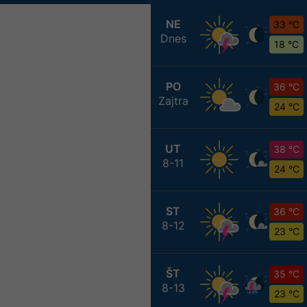
NE
33 °C
Dnes
18 °C
PO
36 °C
Zajtra
24 °C
UT
38 °C
8-11
24 °C
ST
36 °C
8-12
23 °C
ŠT
35 °C
8-13
23 °C