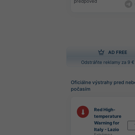
predpoveď
AD FREE
Odstráňte reklamy za 9 €
Oficiálne výstrahy pred n
počasím
Red High-
temperature
Warning for
Italy - Lazio
Extrémna