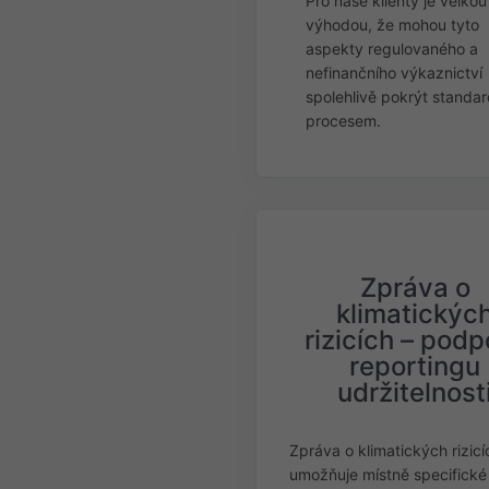
Pro naše klienty je velkou
výhodou, že mohou tyto
aspekty regulovaného a
nefinančního výkaznictví
spolehlivě pokrýt standa
procesem.
Zpráva o
klimatickýc
rizicích – podp
reportingu
udržitelnost
Zpráva o klimatických rizicí
umožňuje místně specifické