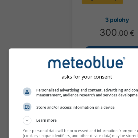
3 polohy
300
.00
€
Posuďte místní rizi
Produkt navržený pro sou
asks for your consent
předpisy
28 klimatických dimenzí
Personalised advertising and content, advertising and co
measurement, audience research and services developme
4 scénáře SSP
Jeden report pro každou
Store and/or access information on a device
Learn more
Your personal data will be processed and information from your 
(cookies, unique identifiers, and other device data) may be stored