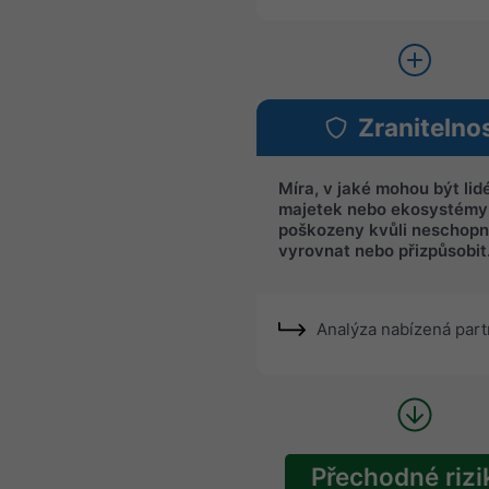
Zranitelno
Míra, v jaké mohou být lidé
majetek nebo ekosystémy
poškozeny kvůli neschopn
vyrovnat nebo přizpůsobit
Analýza nabízená par
Přechodné rizi