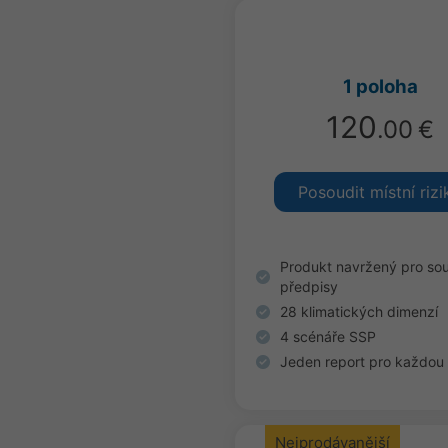
1 poloha
120
.00
€
Posoudit místní rizi
Produkt navržený pro sou
předpisy
28 klimatických dimenzí
4 scénáře SSP
Jeden report pro každou
Nejprodávanější