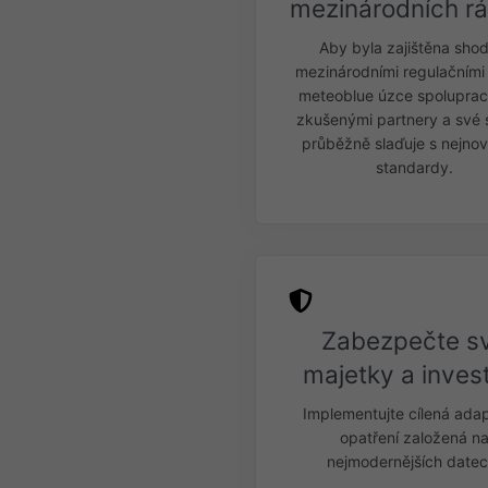
mezinárodních r
Aby byla zajištěna shod
mezinárodními regulačními
meteoblue úzce spoluprac
zkušenými partnery a své 
průběžně slaďuje s nejnov
standardy.
Zabezpečte s
majetky a inves
Implementujte cílená ada
opatření založená n
nejmodernějších datec