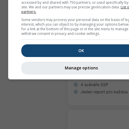
accessed by and shared with 750 partners, or used specifically by 
site. We and our partners may use precise geolocation data.
List 
partners.
10 poloh
Some vendors may process your personal data on the basis of le
690
.00
€
interest, which you can object to by managing your options below
for a link at the bottom of this page or in the site menu to manage
withdraw consent in privacy and cookie settings.
Posuďte místní rizi
OK
Produkt navržený pro sou
Manage options
předpisy
28 klimatických dimenzí
4 scénáře SSP
Jeden report pro každou