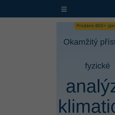
Prodáno 800+ zpr
Okamžitý přís
fyzické
analý
klimat