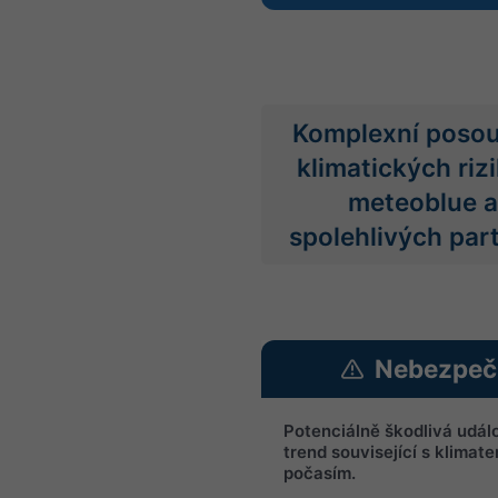
Komplexní posou
klimatických riz
meteoblue a
spolehlivých par
Nebezpeč
Potenciálně škodlivá udál
trend související s klimate
počasím.