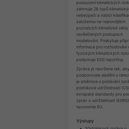
posouzení klimatických rizik
zahrnuje 28 typů klimatick
nebezpečí a nabízí klasifikac
založenou na nejnovějších
poznatcích klimatické vědy
osvědčených postupech
modelování. Poskytuje přip
informace pro rozhodování 
fyzických klimatických rizic
podporuje ESG reporting.
Zpráva je navržena tak, ab
podporovala sladění s rámci
je směrnice o podávání zpr
podnikové udržitelnosti (CS
evropské standardy pro po
zpráv o udržitelnosti (ESRS)
taxonomie EU.
Výstupy
30stránková zpráva o