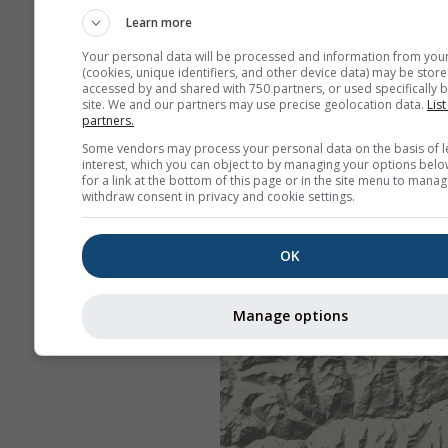
Learn more
Your personal data will be processed and information from you
(cookies, unique identifiers, and other device data) may be store
accessed by and shared with 750 partners, or used specifically b
site. We and our partners may use precise geolocation data.
List
partners.
Some vendors may process your personal data on the basis of l
interest, which you can object to by managing your options belo
for a link at the bottom of this page or in the site menu to manag
withdraw consent in privacy and cookie settings.
OK
Manage options