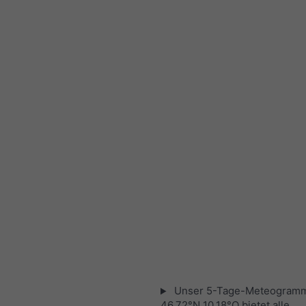
Unser 5-Tage-Meteogramm
46.72°N 10.18°O bietet alle