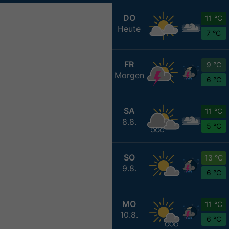
DO
11 °C
Heute
7 °C
FR
9 °C
Morgen
6 °C
SA
11 °C
8.8.
5 °C
SO
13 °C
9.8.
6 °C
MO
11 °C
10.8.
6 °C