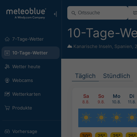
10-Tage-We
7-Tage-Wetter
Kanarische Inseln
,
Spanien
,
2
10-Tage-Wetter
Wetter heute
Täglich
Stündlich
Webcams
Wetterkarten
Sa
So
Mo
Di
8.8.
9.8.
10.8.
11.8.
Produkte
Vorhersage
30°
25°
25°
25°