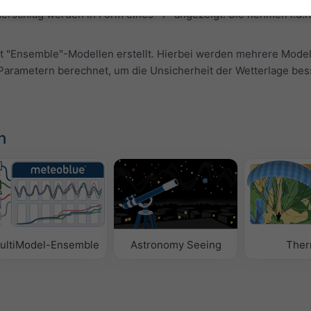
schlag werden in Form eines "T" angezeigt. Sie nehmen i.d.R.
t "Ensemble"-Modellen erstellt. Hierbei werden mehrere Modell
t-Parametern berechnet, um die Unsicherheit der Wetterlage bes
n
ultiModel-Ensemble
Astronomy Seeing
Ther