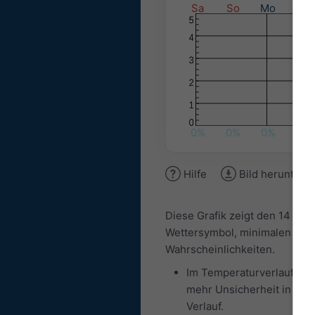
Sa
So
Mo
Di
0%
0%
0%
0%
Hilfe
Bild herunterl
Diese Grafik zeigt den 14 Tag
Wettersymbol, minimalen und
Wahrscheinlichkeiten.
Im Temperaturverlauf ist 
mehr Unsicherheit in der 
Verlauf.