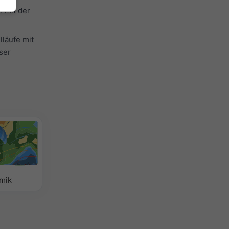
 mit der
läufe mit
ser
mik