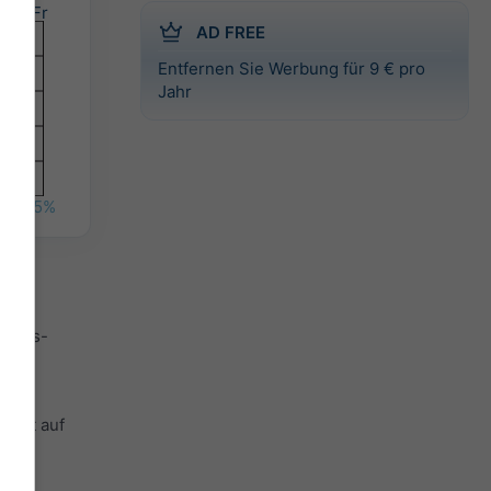
Fr
AD FREE
Entfernen Sie Werbung für 9 € pro
Jahr
%
15%
Tages-
weist auf
sten