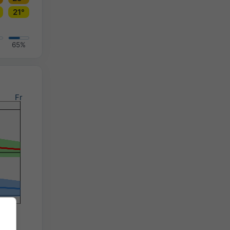
21°
65%
Fr