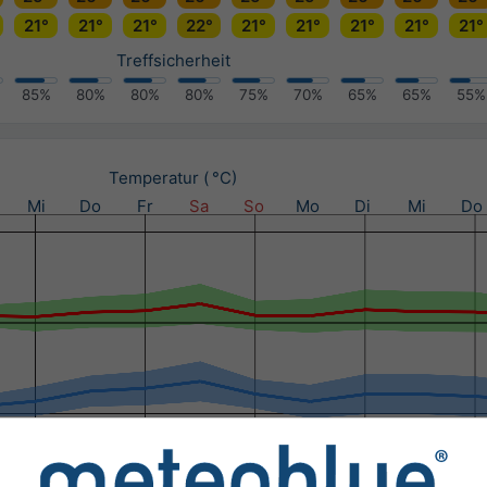
21°
21°
21°
22°
21°
21°
21°
21°
21°
Treffsicherheit
85%
80%
80%
80%
75%
70%
65%
65%
55%
Temperatur ( °C)
Mi
Do
Fr
Sa
So
Mo
Di
Mi
Do
schlag (mm) / Niederschlags­wahrscheinlichkeit (%)