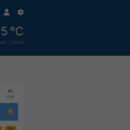
5 °C
m/h
20:30
Fr
.
21.8.
25°