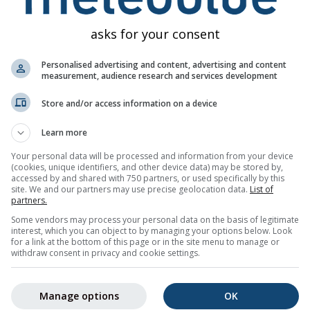
Mi
Do
Fr
Sa
So
Mo
Di
Mi
Do
asks for your consent
Personalised advertising and content, advertising and content
measurement, audience research and services development
Store and/or access information on a device
0%
0%
0%
0%
0%
10%
10%
15%
20
Learn more
Your personal data will be processed and information from your device
(cookies, unique identifiers, and other device data) may be stored by,
aden
accessed by and shared with 750 partners, or used specifically by this
site. We and our partners may use precise geolocation data.
List of
partners.
e-Wettertrend für
La Gomera (Kanarische Inseln, Spanien)
mit 
Some vendors may process your personal data on the basis of legitimate
 maximalen Temperaturen, Niederschlagsmengen und -
interest, which you can object to by managing your options below. Look
for a link at the bottom of this page or in the site menu to manage or
withdraw consent in privacy and cookie settings.
die Schwankung farblich hinterlegt. Eine stärkere Schwankung 
Wettervorhersage hin. Die dicke Linie zeigt den wahrscheinlich
Manage options
OK