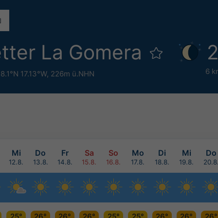
tter La Gomera
2
6 k
8.1°N 17.13°W,
226m ü.NHN
Mi
Do
Fr
Sa
So
Mo
Di
Mi
Do
12.8.
13.8.
14.8.
15.8.
16.8.
17.8.
18.8.
19.8.
20.8
25°
26°
26°
26°
25°
25°
26°
26°
26°