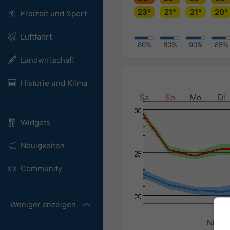
23°
21°
21°
20°
Freizeit und Sport
Luftfahrt
80%
80%
90%
85%
Landwirtschaft
Historie und Klima
Sa
So
Mo
Di
Widgets
Neuigkeiten
Community
Weniger anzeigen
Nieder