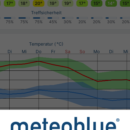
17°
18°
20°
19°
19°
17°
15°
14°
15°
Treffsicherheit
75%
75%
75%
45%
30%
20%
20%
30%
20%
Temperatur ( °C)
Di
Mi
Do
Fr
Sa
So
Mo
Di
Mi
schlag (mm) / Niederschlags­wahrscheinlichkeit (%)
Di
Mi
Do
Fr
Sa
So
Mo
Di
Mi