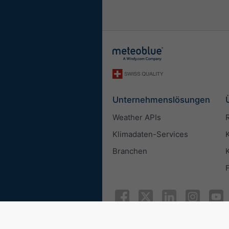
Unternehmenslösungen
Weather APIs
Klimadaten-Services
Branchen
© 2026 meteoblue
ISO