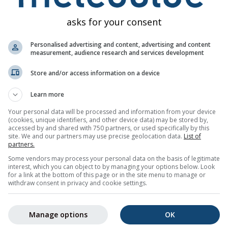
asks for your consent
Personalised advertising and content, advertising and content
measurement, audience research and services development
Store and/or access information on a device
5%
0%
0%
20%
30%
40%
35%
25%
35
Learn more
Your personal data will be processed and information from your device
aden
(cookies, unique identifiers, and other device data) may be stored by,
accessed by and shared with 750 partners, or used specifically by this
site. We and our partners may use precise geolocation data.
List of
partners.
e-Wettertrend für
Semur-en-Auxois (Bourgogne, Frankreich)
m
Some vendors may process your personal data on the basis of legitimate
 maximalen Temperaturen, Niederschlagsmengen und -
interest, which you can object to by managing your options below. Look
for a link at the bottom of this page or in the site menu to manage or
withdraw consent in privacy and cookie settings.
die Schwankung farblich hinterlegt. Eine stärkere Schwankung 
Wettervorhersage hin. Die dicke Linie zeigt den wahrscheinlich
Manage options
OK