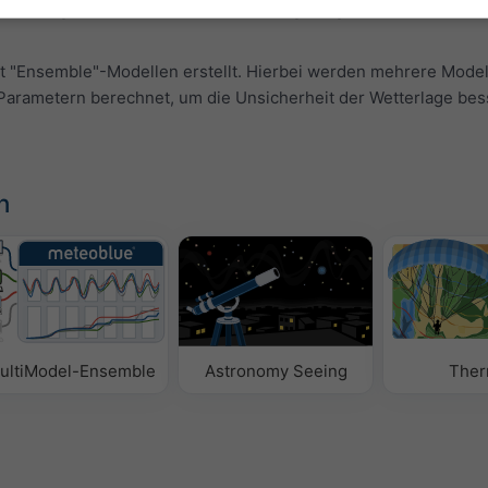
schlag werden in Form eines "T" angezeigt. Sie nehmen i.d.R.
t "Ensemble"-Modellen erstellt. Hierbei werden mehrere Modell
t-Parametern berechnet, um die Unsicherheit der Wetterlage bes
n
ultiModel-Ensemble
Astronomy Seeing
Ther