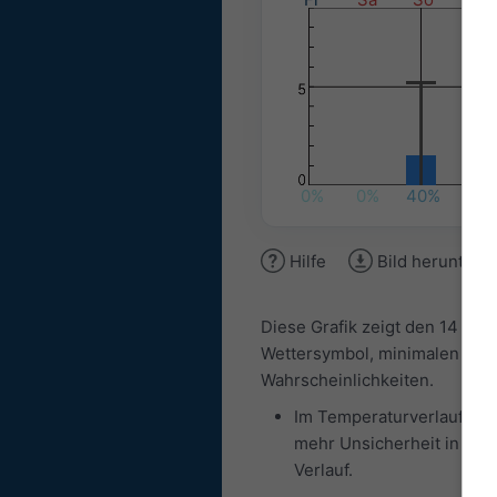
0%
0%
40%
35%
Hilfe
Bild herunterl
Diese Grafik zeigt den 14 Tag
Wettersymbol, minimalen und
Wahrscheinlichkeiten.
Im Temperaturverlauf ist 
mehr Unsicherheit in der 
Verlauf.