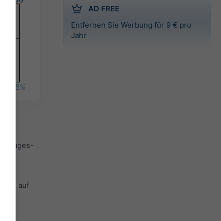
AD FREE
Entfernen Sie Werbung für 9 € pro
Jahr
%
35%
it Tages-
weist auf
sten