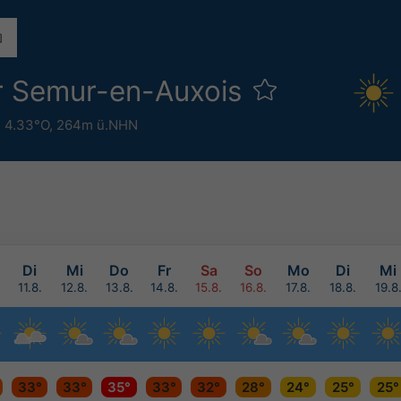
r Semur-en-Auxois
 4.33°O,
264m ü.NHN
Di
Mi
Do
Fr
Sa
So
Mo
Di
Mi
11.8.
12.8.
13.8.
14.8.
15.8.
16.8.
17.8.
18.8.
19.8
33°
33°
35°
33°
32°
28°
24°
25°
25°