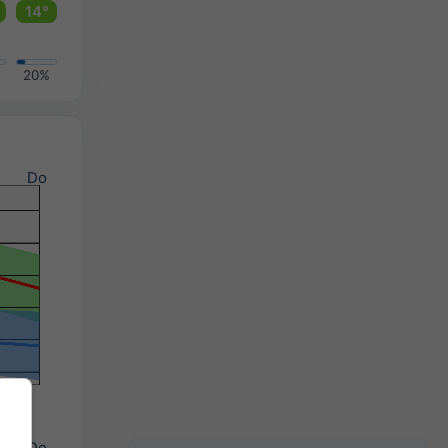
14°
20%
Do
Do