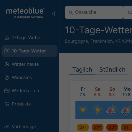
10-Tage-Wette
7-Tage-Wetter
Bourgogne
,
Frankreich
,
47.48°N
10-Tage-Wetter
Wetter heute
Täglich
Stündlich
Webcams
Fr
Sa
So
Mo
Wetterkarten
7.8.
8.8.
9.8.
10.8.
Produkte
Vorhersage
27°
31°
32°
31°