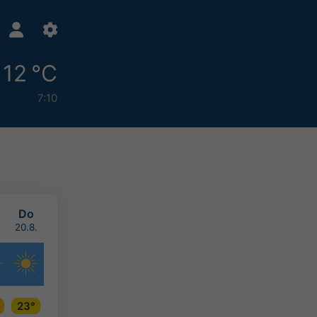
12 °C
7:10
Do
.
20.8.
23°