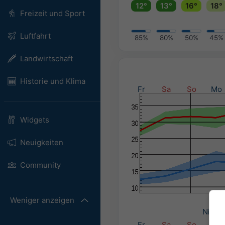
12°
13°
16°
18°
Freizeit und Sport
Luftfahrt
85%
80%
50%
45%
Landwirtschaft
Historie und Klima
Fr
Sa
So
Mo
Widgets
Neuigkeiten
Community
Weniger anzeigen
Nieder
Fr
Sa
So
Mo