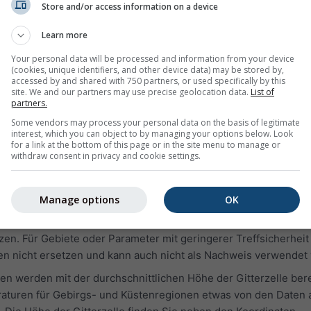
Store and/or access information on a device
estern oder die Wetterhistorie der letzten Jahre zugreifen. Di
afiken unterteilt:
Learn more
 relativer Luftfeuchtigkeit in stündlichen Intervallen
Your personal data will be processed and information from your device
(cookies, unique identifiers, and other device data) may be stored by,
d) und klarer Himmel (hellblauer Hintergrund). Je dunkler der
accessed by and shared with 750 partners, or used specifically by this
chter ist die Wolkendecke
site. We and our partners may use precise geolocation data.
List of
partners.
-richtung (in Grad 0° = Norden, 90° = Osten, 180° = Süden un
Some vendors may process your personal data on the basis of legitimate
stellt die Windgeschwindigkeit und die Windrose die Windrichtu
interest, which you can object to by managing your options below. Look
for a link at the bottom of this page or in the site menu to manage or
withdraw consent in privacy and cookie settings.
 Simulationsdaten, nicht Messdaten, für das ausgewählte Gebiet
Manage options
OK
t Messdaten einer Wetterstation verglichen (weil an mehr als 
essungen verfügbar sind). Simulationsdaten mit hoher Treffsic
n. Für Gebiete oder Parameter mit geringerer Treffsicherheit
n nicht ersetzen und kann auch nicht als Nachweis verwendet
n werden mit der durchschnittlichen Höhe der Gitterzelle ber
aturen für Gebirgs- und Küstenregionen etwas von den Daten 