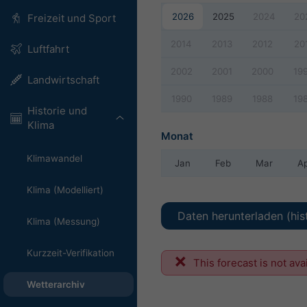
2026
2025
2024
20
Freizeit und Sport
2014
2013
2012
20
Luftfahrt
2002
2001
2000
19
Landwirtschaft
1990
1989
1988
19
Historie und
Klima
Monat
Klimawandel
Jan
Feb
Mar
A
Klima (Modelliert)
Daten herunterladen (his
Klima (Messung)
Kurzzeit-Verifikation
This forecast is not ava
Wetterarchiv