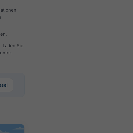
gationen
e
nen.
 Laden Sie
unter.
Basel