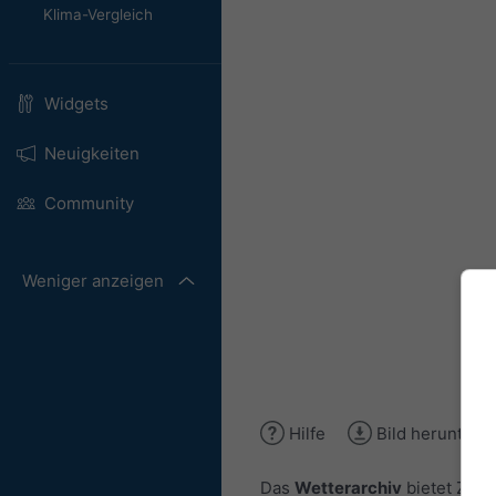
Klima-Vergleich
Widgets
Neuigkeiten
Community
Weniger anzeigen
Hilfe
Bild herunterl
Das
Wetterarchiv
bietet Zuga