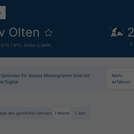
v Olten
2
8
35°N 7.9°O,
406m ü.NHN
 Optionen für dieses Meteogramm sind mit
Mehr
verfügbar
erfahren
 Tage des gewählten Monats
1 Monat
1 Jahr