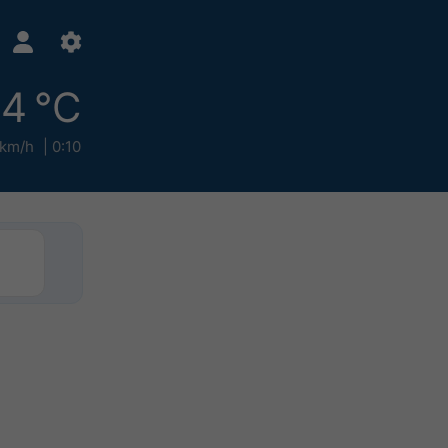
4 °C
 km/h
0:10