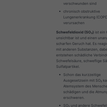
verschwunden sind
chronisch obstruktive
Lungenerkrankung (COPD
verursachen
Schwefeldioxid (SO₂)
ist ein
unsichtbar ist und einen un
scharfen Geruch hat. Es reagie
mit anderen Substanzen, dabe
entstehen schädliche Verbin
Schwefelsäure, schweflige S
Sulfatpartikel.
Schon das kurzzeitige
Ausgesetzsein mit SO₂ k
Atemsystem des Mensch
schädigen und die Atmun
erschweren.
SO₂ und andere Schwefel