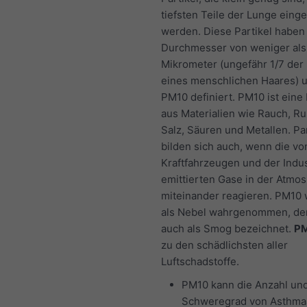
tiefsten Teile der Lunge eing
werden. Diese Partikel haben
Durchmesser von weniger als
Mikrometer (ungefähr 1/7 der
eines menschlichen Haares) u
PM10 definiert. PM10 ist ein
aus Materialien wie Rauch, Ru
Salz, Säuren und Metallen. Par
bilden sich auch, wenn die vo
Kraftfahrzeugen und der Indus
emittierten Gase in der Atmo
miteinander reagieren. PM10 
als Nebel wahrgenommen, d
auch als Smog bezeichnet.
P
zu den schädlichsten aller
Luftschadstoffe.
PM10 kann die Anzahl un
Schweregrad von Asthmaa