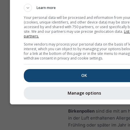
Luftschadstoff, weil es zur Bi
Ozon beiträgt, das erhebliche
Learn more
Auswirkungen auf die mensch
Your personal data will be processed and information from you
Gesundheit haben kann.
(cookies, unique identifiers, and other device data) may be store
accessed by and shared with 750 partners, or used specifically b
NO₂ kann Lungenentzün
site. We and our partners may use precise geolocation data.
List
partners.
verursachen und die Immu
Some vendors may process your personal data on the basis of l
gegenüber Lungeninfekt
interest, which you can object to by managing your options belo
reduzieren
for a link at the bottom of this page or in the site menu to manag
withdraw consent in privacy and cookie settings.
NO₂ kann Probleme wie K
Husten, Erkältungen, Gri
OK
Bronchitis verursachen
Für Europa enthält das Mete
Manage options
viertes Diagramm, welches di
Pollenvorhersage für Olten ze
Birkenpollen
sind die mit am 
in der Luft enthaltenen Allerg
Frühling oder später im Jahr 