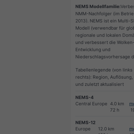
NEMS Modellfamilie:
Verbe
NMM-Nachfolger (im Betrie
2013). NEMS ist ein Multi-S
Modell (verwendbar für glo
regionale und lokalen Dom
und verbessert die Wolken
Entwicklung und
Niederschlagsvorhersage de
Tabellenlegende (von links
rechts): Region, Auflösung,
und zuletzt aktualisiert
NEMS-4
Central Europe
4.0 km
m
72 h
1
NEMS-12
Europe
12.0 km
m