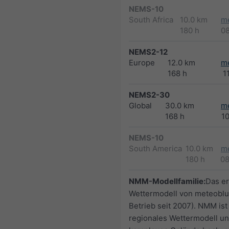
NEMS-10
South Africa
10.0 km
m
180 h
0
NEMS2-12
Europe
12.0 km
m
168 h
1
NEMS2-30
Global
30.0 km
m
168 h
1
NEMS-10
South America
10.0 km
m
180 h
0
NMM-Modellfamilie:
Das er
Wettermodell von meteoblu
Betrieb seit 2007). NMM ist
regionales Wettermodell un