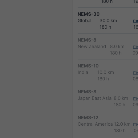
180 h
1
NEMS-30
Global
30.0 km
m
180 h
1
NEMS-8
New Zealand
8.0 km
m
180 h
09
NEMS-10
India
10.0 km
m
180 h
0
NEMS-8
Japan East Asia
8.0 km
m
180 h
0
NEMS-12
Central America
12.0 km
m
180 h
0