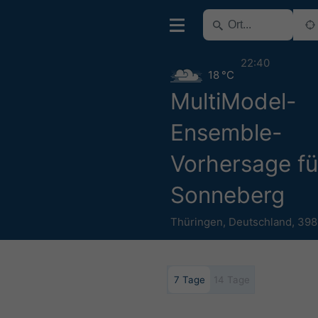
22:40
18 °C
MultiModel-
Ensemble-
Vorhersage fü
Sonneberg
Thüringen
,
Deutschland
,
398
7 Tage
14 Tage