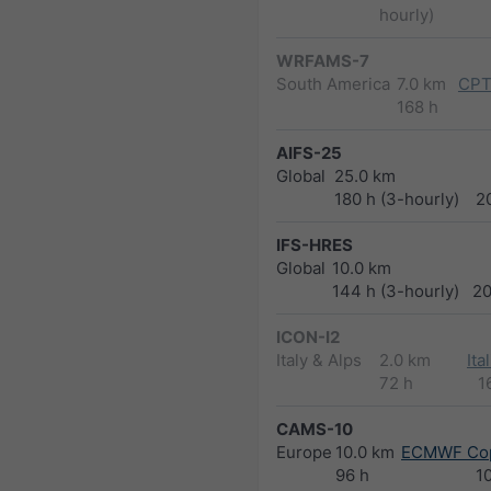
hourly)
WRFAMS-7
South America
7.0 km
CPT
168 h
AIFS-25
Global
25.0 km
180 h (3-hourly)
2
IFS-HRES
Global
10.0 km
144 h (3-hourly)
2
ICON-I2
Italy & Alps
2.0 km
Ita
72 h
1
CAMS-10
Europe
10.0 km
ECMWF Cop
96 h
1