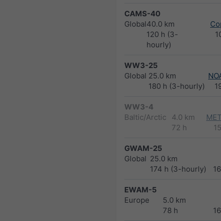
CAMS-40
Global
40.0 km
Co
120 h (3-
1
hourly)
WW3-25
Global
25.0 km
NO
180 h (3-hourly)
1
WW3-4
Baltic/Arctic
4.0 km
MET
72 h
1
GWAM-25
Global
25.0 km
174 h (3-hourly)
1
EWAM-5
Europe
5.0 km
78 h
1