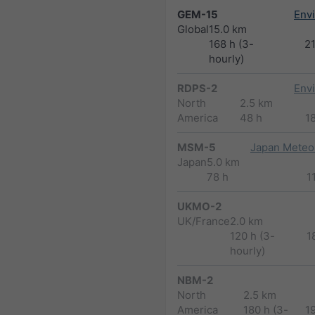
GEM-15
Env
Global
15.0 km
168 h (3-
2
hourly)
RDPS-2
Env
North
2.5 km
America
48 h
1
MSM-5
Japan Meteor
Japan
5.0 km
78 h
1
UKMO-2
UK/France
2.0 km
120 h (3-
1
hourly)
NBM-2
North
2.5 km
America
180 h (3-
1