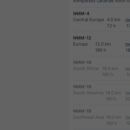
komplexes Gelände hoch-op
NMM-4
Central Europe
4.0 km
m
72 h
1
NMM-12
Europe
12.0 km
m
180 h
1
NMM-18
South Africa
18.0 km
m
180 h
1
NMM-18
South America
18.0 km
m
180 h
2
NMM-18
Southeast Asia
18.0 km
m
180 h
1