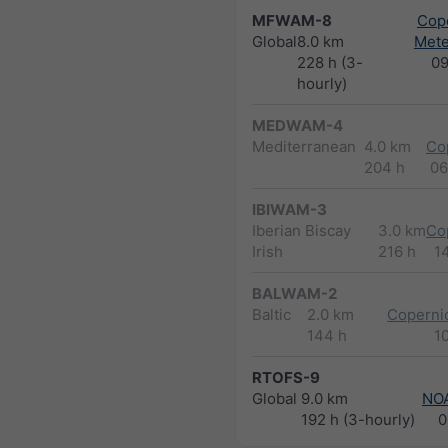
MFWAM-8
Cope
Global
8.0 km
Met
228 h (3-
0
hourly)
MEDWAM-4
Mediterranean
4.0 km
Co
204 h
06
IBIWAM-3
Iberian Biscay
3.0 km
Co
Irish
216 h
1
BALWAM-2
Baltic
2.0 km
Copernic
144 h
1
RTOFS-9
Global
9.0 km
NO
192 h (3-hourly)
0