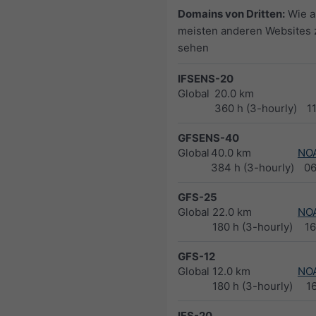
Domains von Dritten:
Wie a
meisten anderen Websites 
sehen
IFSENS-20
Global
20.0 km
360 h (3-hourly)
1
GFSENS-40
Global
40.0 km
NO
384 h (3-hourly)
0
GFS-25
Global
22.0 km
NO
180 h (3-hourly)
1
GFS-12
Global
12.0 km
NO
180 h (3-hourly)
1
IFS-20