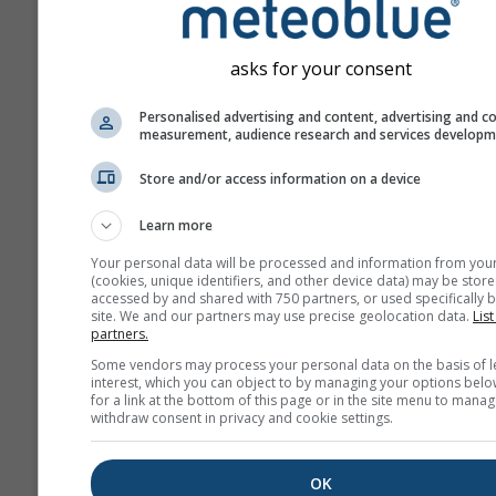
GFS-40
Global
40.0 km
NO
180 h (3-hourly)
1
asks for your consent
NAM-12
Personalised advertising and content, advertising and c
North
12.0 km
measurement, audience research and services develop
America
84 h (3-
1
hourly)
Store and/or access information on a device
NAM-5
Learn more
North America
5.0 km
NO
Your personal data will be processed and information from you
48 h
1
(cookies, unique identifiers, and other device data) may be store
accessed by and shared with 750 partners, or used specifically b
site. We and our partners may use precise geolocation data.
List
NAM-3
partners.
North America
3.0 km
NO
60 h
1
Some vendors may process your personal data on the basis of l
interest, which you can object to by managing your options belo
for a link at the bottom of this page or in the site menu to manag
HRRR-2
withdraw consent in privacy and cookie settings.
North America
3.0 km
NO
17 h
2
OK