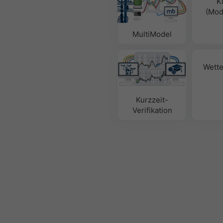
K
(Mode
MultiModel
Wette
Kurzzeit-
Verifikation