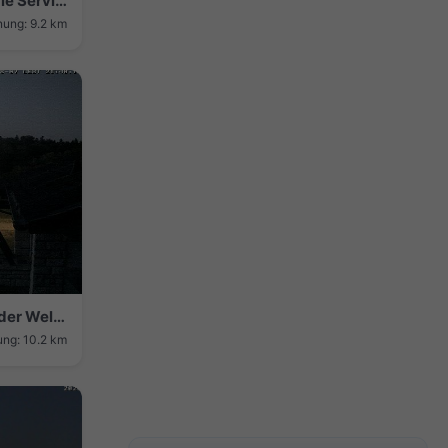
Biel/Bienne: Jardin du paradis: Energie Service Biel
nung: 9.2 km
Magglingen › North: Restaurant End der Welt - Sports facility "End of the World" BASPO
ung: 10.2 km