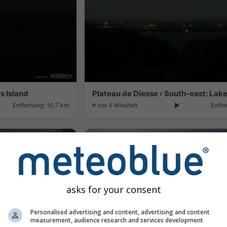
's Island
Plateau de Diesse › South-east: Lake
Entfernung: 10.7 km
vor 4 Minuten
Entfe
asks for your consent
Personalised advertising and content, advertising and content
measurement, audience research and services development