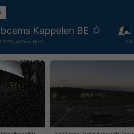
ebcams Kappelen BE
3 k
7.27°O,
447m ü.NHN