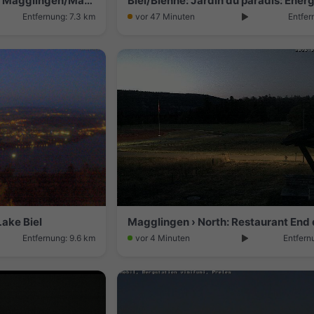
Ipsach › North: Nidauwald - Magglingen/Macolin - Lake Biel
Entfernung: 7.3 km
vor 47 Minuten
Entfer
Lake Biel
Entfernung: 9.6 km
vor 4 Minuten
Entfern