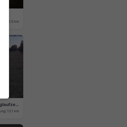
ung: 12.5 km
Orvin › South-west: Les Prés-d - Langlaufzentrum: Langlaufzentrum Les Prés-d
ung: 13.1 km