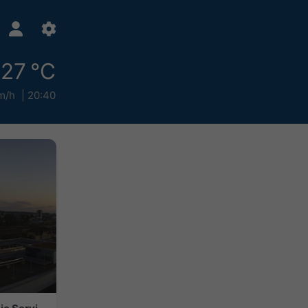
27 °C
m/h
20:40