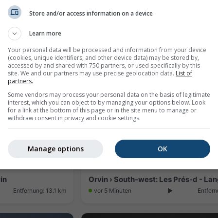
Store and/or access information on a device
Biel/Bienne: Bözingenberg
Learn more
Entfernung: 12.2 km
vor 34 Minuten
Entfern
Your personal data will be processed and information from your device
(cookies, unique identifiers, and other device data) may be stored by,
accessed by and shared with 750 partners, or used specifically by this
site. We and our partners may use precise geolocation data.
List of
partners.
Some vendors may process your personal data on the basis of legitimate
interest, which you can object to by managing your options below. Look
for a link at the bottom of this page or in the site menu to manage or
withdraw consent in privacy and cookie settings.
Manage options
OK
in
Entfernung: 13.1 km
vor 5 Minuten
Entfern