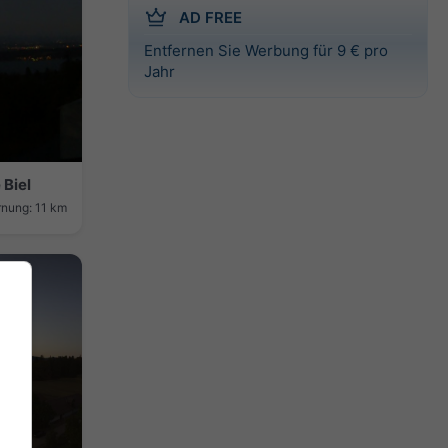
AD FREE
Entfernen Sie Werbung für 9 € pro
Jahr
 Biel
rnung: 11 km