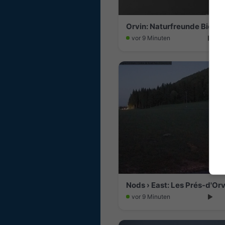
Orvin: Naturfreunde Biel
vor 9 Minuten
Nods › East: Les Prés-d'Orv
vor 9 Minuten