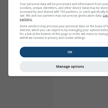
Your personal data will be processed and information from you
(cookies, unique identifiers, and other device data) may be store
accessed by and shared with 750 partners, or used specifically b
site. We and our partners may use precise geolocation data.
List
partners.
Some vendors may process your personal data on the basis of l
interest, which you can object to by managing your options belo
for a link at the bottom of this page or in the site menu to manag
withdraw consent in privacy and cookie settings.
OK
Manage options