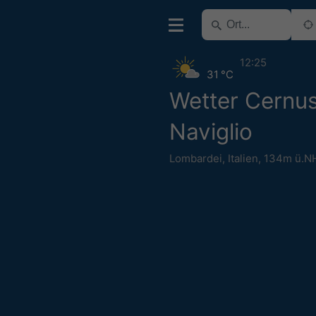
12:25
31 °C
Wetter Cernus
Naviglio
Lombardei
,
Italien
,
134m ü.N