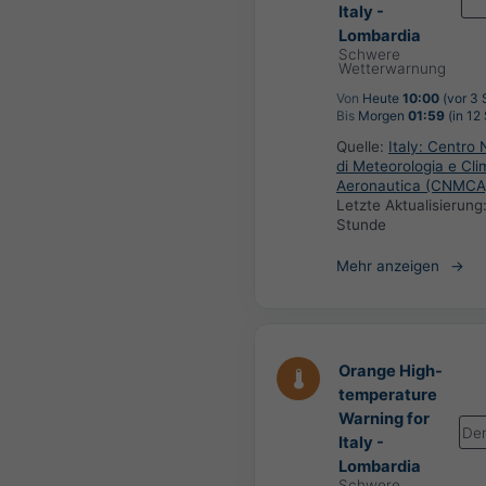
Italy -
Lombardia
Schwere
Wetterwarnung
Von
Heute
10:00
(vor 3 
Bis
Morgen
01:59
(in 12
Quelle:
Italy: Centro 
di Meteorologia e Cli
Aeronautica (CNMCA
Letzte Aktualisierung
Stunde
Mehr anzeigen
Orange High-
temperature
Warning for
De
Italy -
Lombardia
Schwere