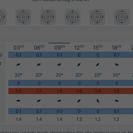
03
00
06
00
09
00
12
00
15
00
18
00
m)
0.1
0.1
0.1
0
0
0.1
g
20°
20°
20°
20°
20°
20°
0
0
0
0
0
0
1.9
1.7
1.8
1.6
1.4
1.5
0.1
0.1
0.1
0
0
0.1
1.4
1.4
1.4
1.3
1.2
1.2
orhersage ist sehr hoch. Vergleichen Sie alle Vorhersagen im
Mu