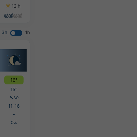
12 h
13 h
11 h
5 h
3h
1h
16°
15°
SO
11-16
-
0%