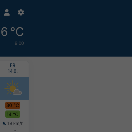
16 °C
9:00
FR
SA
SO
MO
14.8.
15.8.
16.8.
17.8.
30 °C
23 °C
22 °C
22 °C
14 °C
15 °C
13 °C
13 °C
19 km/h
13 km/h
8 km/h
9 km/h
-
-
-
-