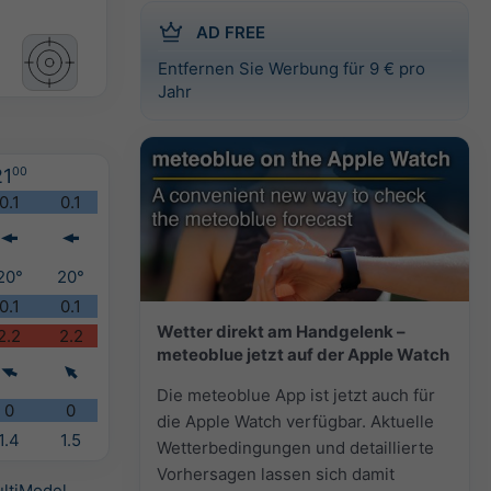
AD FREE
Entfernen Sie Werbung für 9 € pro
Jahr
21
00
0.1
0.1
20°
20°
0.1
0.1
Wetter direkt am Handgelenk –
2.2
2.2
meteoblue jetzt auf der Apple Watch
Die meteoblue App ist jetzt auch für
0
0
die Apple Watch verfügbar. Aktuelle
1.4
1.5
Wetterbedingungen und detaillierte
Vorhersagen lassen sich damit
ltiModel
.