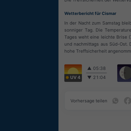
Wetterbericht für Cismar
In der Nacht zum Samstag bleib
sonniger Tag. Die Temperatur
Tages weht eine leichte Brise
und nachmittags aus Süd-Ost. D
hohe Treffsicherheit angenomm
▲
05:38
UV 4
▼
21:04
Vorhersage teilen