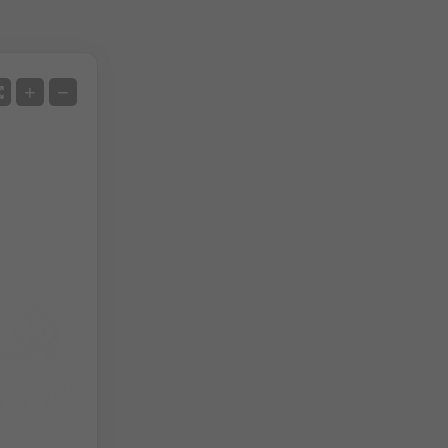
Satellit
+
−
Ohne Radar
Mit Radar
Gemessene Temperatur
Gemessener Niederschlag
Screenshot
©