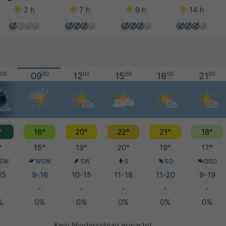
2 h
7 h
9 h
14 h
00
09
00
12
00
15
00
18
00
21
00
°
16°
20°
22°
21°
18°
°
15°
19°
20°
19°
17°
SW
WSW
SW
S
SO
OSO
15
9-16
10-15
11-18
11-20
9-19
-
-
-
-
-
%
0%
0%
0%
0%
0%
Kein Niederschlag erwartet