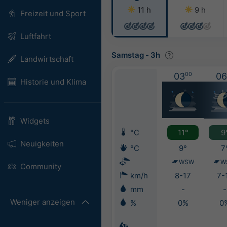
11 h
9 h
Freizeit und Sport
Luftfahrt
Samstag
-
3h
Landwirtschaft
03
00
06
Historie und Klima
Widgets
°C
11°
9
Neuigkeiten
°C
9°
7
WSW
W
Community
km/h
8-17
7-
mm
-
-
Weniger anzeigen
%
0%
0