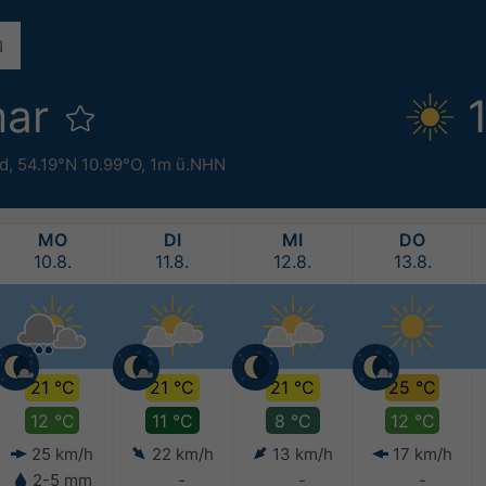
mar
d
,
54.19°N 10.99°O,
1m ü.NHN
MO
DI
MI
DO
10.8.
11.8.
12.8.
13.8.
21 °C
21 °C
21 °C
25 °C
12 °C
11 °C
8 °C
12 °C
25 km/h
22 km/h
13 km/h
17 km/h
2-5 mm
-
-
-