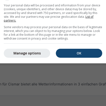
Your personal data will be processed and information from your device
(cookies, unique identifiers, and other device data) may be stored by,
accessed by and shared with 750 partners, or used specifically by this
site. We and our partners may use precise geolocation data.
List of
partners.
Some vendors may process your personal data on the basis of legitimate
interest, which you can object to by managing your options below. Look
for a link at the bottom of this page or in the site menu to manage or
withdraw consent in privacy and cookie settings.
Manage options
OK
r Cismar bietet alle Wetterinformationen in 3 einfachen Graf