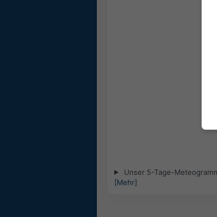
Unser 5-Tage-Meteogramm fü
[Mehr]