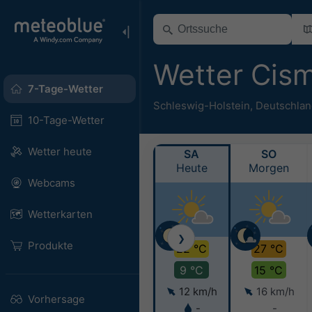
Wetter Cis
7-Tage-Wetter
Schleswig-Holstein
,
Deutschlan
10-Tage-Wetter
Wetter heute
SA
SO
Heute
Morgen
Webcams
Wetterkarten
❯
Produkte
22 °C
27 °C
9 °C
15 °C
12 km/h
16 km/h
Vorhersage
-
-