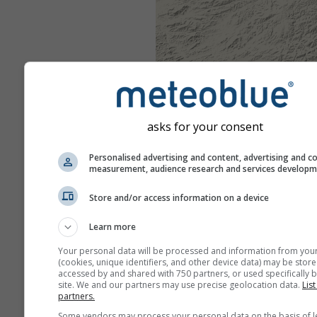
asks for your consent
Personalised advertising and content, advertising and c
measurement, audience research and services develop
Store and/or access information on a device
Learn more
Your personal data will be processed and information from you
(cookies, unique identifiers, and other device data) may be store
accessed by and shared with 750 partners, or used specifically b
site. We and our partners may use precise geolocation data.
List
partners.
Some vendors may process your personal data on the basis of l