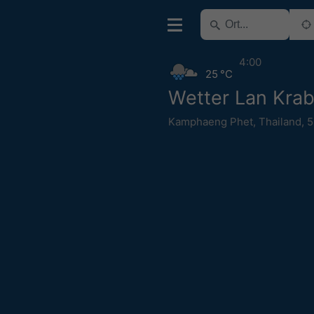
4:00
25 °C
Wetter Lan Kra
Kamphaeng Phet
,
Thailand
,
5