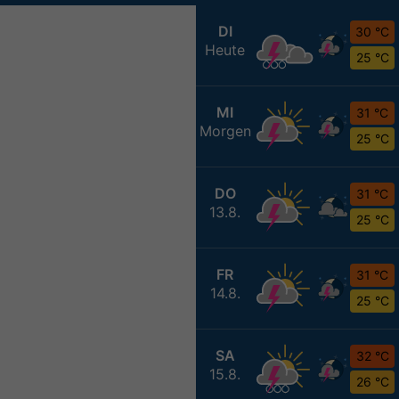
DI
30 °C
Heute
25 °C
MI
31 °C
Morgen
25 °C
DO
31 °C
13.8.
25 °C
FR
31 °C
14.8.
25 °C
SA
32 °C
15.8.
26 °C