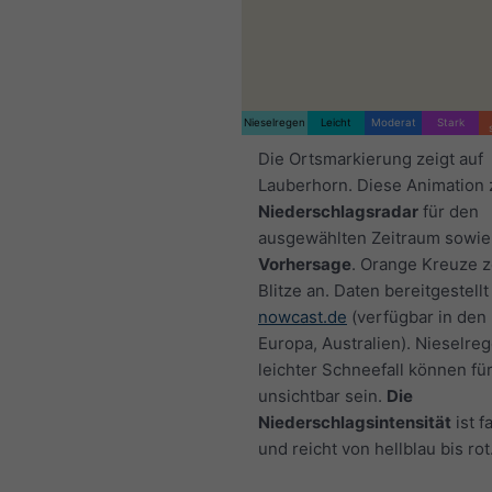
Nieselregen
Leicht
Moderat
Stark
Die Ortsmarkierung zeigt auf
Lauberhorn. Diese Animation 
Niederschlagsradar
für den
ausgewählten Zeitraum sowie
Vorhersage
. Orange Kreuze 
Blitze an. Daten bereitgestellt
nowcast.de
(verfügbar in den
Europa, Australien). Nieselre
leichter Schneefall können fü
unsichtbar sein.
Die
Niederschlagsintensität
ist f
und reicht von hellblau bis rot