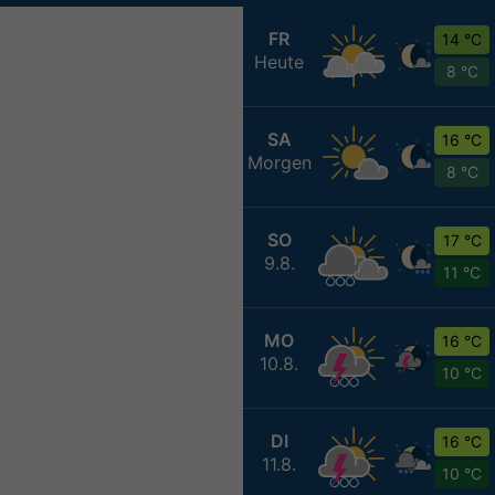
FR
14 °C
Heute
8 °C
SA
16 °C
Morgen
8 °C
SO
17 °C
9.8.
11 °C
MO
16 °C
10.8.
10 °C
DI
16 °C
11.8.
10 °C