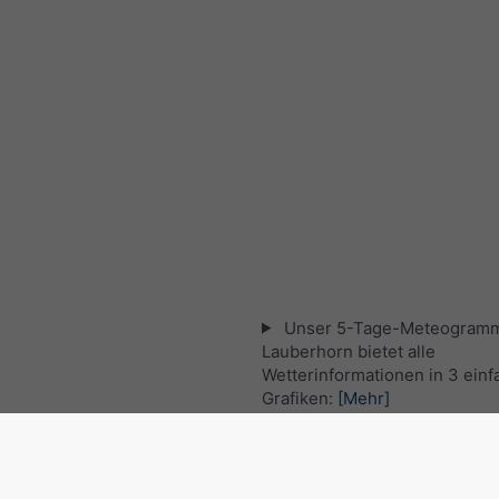
Unser 5-Tage-Meteogramm
Lauberhorn bietet alle
Wetterinformationen in 3 ein
Grafiken:
[Mehr]
Aktuelles Satellitenbild, Sc