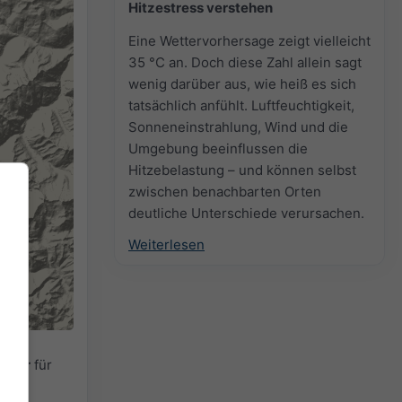
Hitzestress verstehen
Eine Wettervorhersage zeigt vielleicht
35 °C an. Doch diese Zahl allein sagt
wenig darüber aus, wie heiß es sich
tatsächlich anfühlt. Luftfeuchtigkeit,
Sonneneinstrahlung, Wind und die
Umgebung beeinflussen die
Hitzebelastung – und können selbst
zwischen benachbarten Orten
deutliche Unterschiede verursachen.
Weiterlesen
radar
für
en