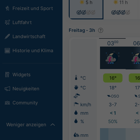
5 h
11 h
Freizeit und Sport
Luftfahrt
Freitag
-
3h
Landwirtschaft
03
00
06
Historie und Klima
Widgets
°C
16°
16
°C
18°
17
Neuigkeiten
OSO
Community
km/h
3-7
2-
mm
< 1
< 
%
50%
2
Weniger anzeigen
mm