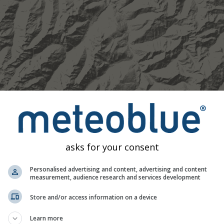
asks for your consent
Personalised advertising and content, advertising and content
measurement, audience research and services development
Moderat
Stark
Sehr schwer
Hagel
Store and/or access information on a device
Neustift im Stubaital. Diese Animation zeigt das
Niederschlags
owie eine
2h-Vorhersage
. Orange Kreuze zeigen Blitze an. Dat
Learn more