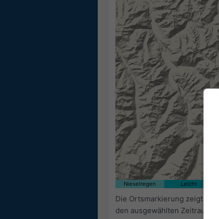
Nieselregen
Leicht
Die Ortsmarkierung zeigt auf 
den ausgewählten Zeitraum s