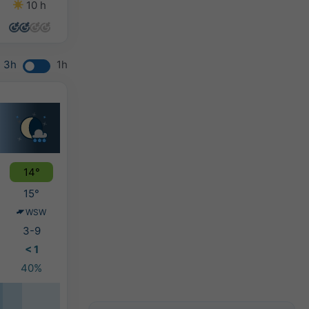
10 h
9 h
11 h
8 h
3h
1h
14°
15°
WSW
3-9
< 1
40%