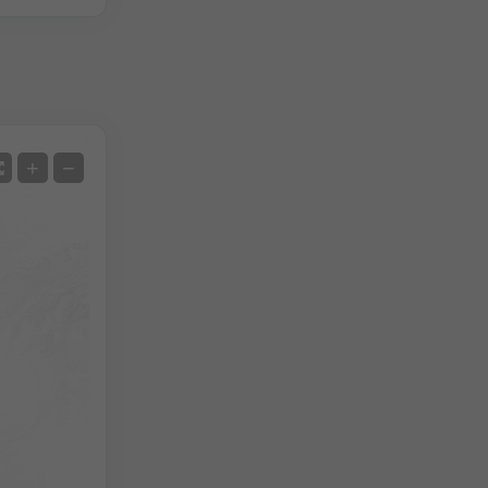
Satellit
+
−
Ohne Radar
Mit Radar
Gemessene Temperatur
Gemessener Niederschlag
Screenshot
©