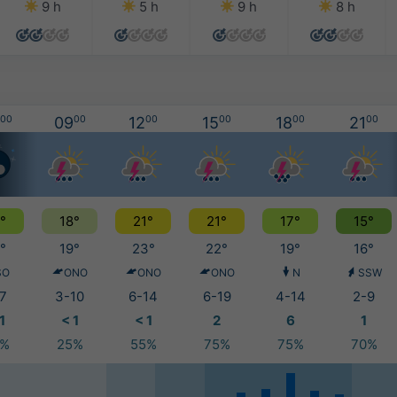
9 h
5 h
9 h
8 h
00
09
00
12
00
15
00
18
00
21
00
°
18°
21°
21°
17°
15°
°
19°
23°
22°
19°
16°
SO
ONO
ONO
ONO
N
SSW
7
3-10
6-14
6-19
4-14
2-9
1
< 1
< 1
2
6
1
5%
25%
55%
75%
75%
70%