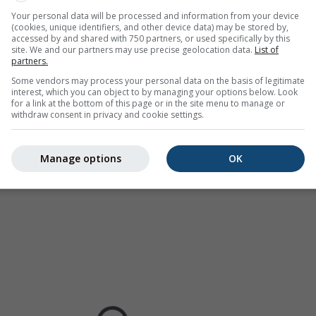
(verfügbar in den USA, Europa, Australien). Nieselregen oder l
Your personal data will be processed and information from your device
dar unsichtbar sein.
Die Niederschlagsintensität
ist farbcodiert
(cookies, unique identifiers, and other device data) may be stored by,
accessed by and shared with 750 partners, or used specifically by this
site. We and our partners may use precise geolocation data.
List of
partners.
Some vendors may process your personal data on the basis of legitimate
interest, which you can object to by managing your options below. Look
hersage für Neustift im Stubaital
for a link at the bottom of this page or in the site menu to manage or
withdraw consent in privacy and cookie settings.
Manage options
OK