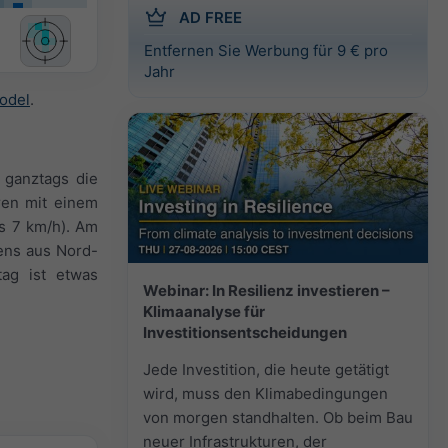
AD FREE
Entfernen Sie Werbung für 9 € pro
Jahr
odel
.
 ganztags die
ren mit einem
is 7 km/h). Am
ens aus Nord-
tag ist etwas
Webinar: In Resilienz investieren –
Klimaanalyse für
Investitionsentscheidungen
Jede Investition, die heute getätigt
wird, muss den Klimabedingungen
von morgen standhalten. Ob beim Bau
neuer Infrastrukturen, der