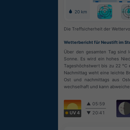
20 km
Die Treffsicherheit der Wettervo
Wetterbericht für Neustift im St
Über den gesamten Tag sind l
Sonne. Es wird ein hohes Nie
Tageshöchstwert bis zu 22 °C e
Nachmittag weht eine leichte B
Ost und nachmittags aus Oste
wechselhaft und kann abweiche
▲
05:59
UV 4
▼
20:41