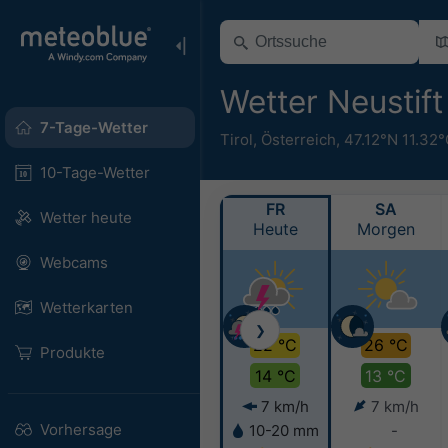
Wetter Neustift
7-Tage-Wetter
Tirol
,
Österreich
,
47.12°N 11.32
10-Tage-Wetter
FR
SA
Wetter heute
Heute
Morgen
Webcams
Wetterkarten
❯
22 °C
26 °C
Produkte
14 °C
13 °C
7 km/h
7 km/h
Vorhersage
10-20 mm
-