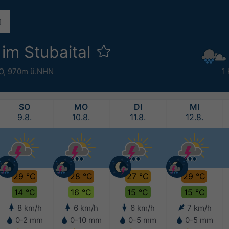
 im Stubaital
1
°O,
970m ü.NHN
SO
MO
DI
MI
9.8.
10.8.
11.8.
12.8.
29 °C
28 °C
27 °C
29 °C
14 °C
16 °C
15 °C
15 °C
8 km/h
6 km/h
6 km/h
7 km/h
0-2 mm
0-10 mm
0-5 mm
0-5 mm