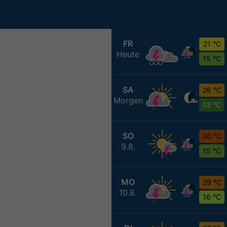
FR
21 °C
Heute
15 °C
SA
26 °C
Morgen
13 °C
SO
30 °C
9.8.
15 °C
MO
29 °C
10.8.
16 °C