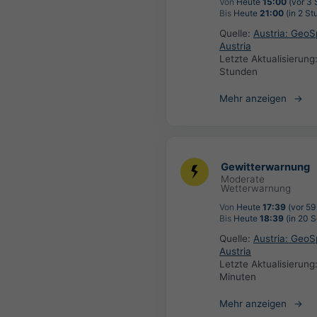
Von
Heute
15:00
(vor 3 
Bis
Heute
21:00
(in 2 St
Quelle:
Austria: Geo
Austria
Letzte Aktualisierung
Stunden
Mehr anzeigen
Gewitterwarnung
Moderate
Wetterwarnung
Von
Heute
17:39
(vor 59
Bis
Heute
18:39
(in 20 
Quelle:
Austria: Geo
Austria
Letzte Aktualisierung
Minuten
Mehr anzeigen