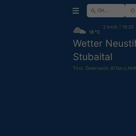
3 km/h
18:20
18 °C
Wetter Neustif
Stubaital
Tirol
,
Österreich
,
970m ü.NH