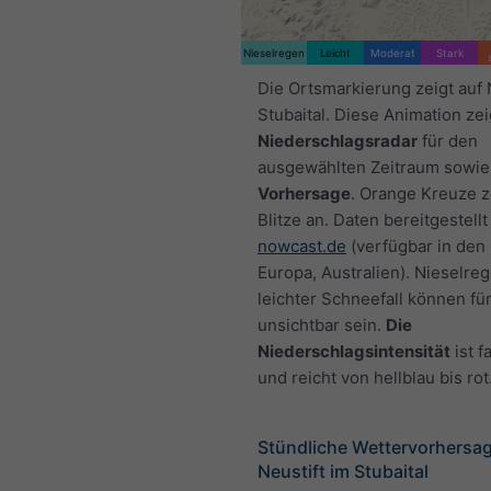
Nieselregen
Leicht
Moderat
Stark
Die Ortsmarkierung zeigt auf 
Stubaital. Diese Animation zei
Niederschlagsradar
für den
ausgewählten Zeitraum sowie
Vorhersage
. Orange Kreuze 
Blitze an. Daten bereitgestellt
nowcast.de
(verfügbar in den
Europa, Australien). Nieselre
leichter Schneefall können fü
unsichtbar sein.
Die
Niederschlagsintensität
ist f
und reicht von hellblau bis rot
Stündliche Wettervorhersag
Neustift im Stubaital