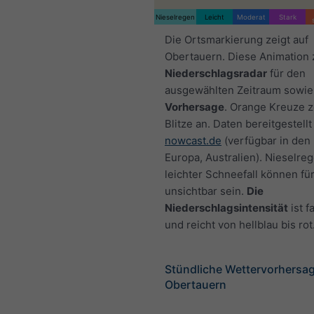
Nieselregen
Leicht
Moderat
Stark
Die Ortsmarkierung zeigt auf
Obertauern. Diese Animation 
Niederschlagsradar
für den
ausgewählten Zeitraum sowie
Vorhersage
. Orange Kreuze 
Blitze an. Daten bereitgestellt
nowcast.de
(verfügbar in den
Europa, Australien). Nieselre
leichter Schneefall können fü
unsichtbar sein.
Die
Niederschlagsintensität
ist f
und reicht von hellblau bis rot
Stündliche Wettervorhersag
Obertauern