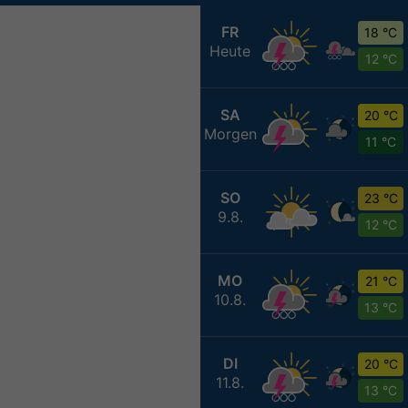
FR
18 °C
Heute
12 °C
SA
20 °C
Morgen
11 °C
SO
23 °C
9.8.
12 °C
MO
21 °C
10.8.
13 °C
DI
20 °C
11.8.
13 °C