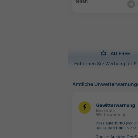
teilen
AD FREE
Entfernen Sie Werbung für 9 
Amtliche Unwetterwarnung
Gewitterwarnung
Moderate
Wetterwarnung
Von
Heute
15:00
(vor 3 
Bis
Heute
21:00
(in 2 St
Quelle:
Austria: Geo