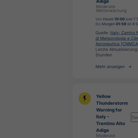
Adige
Moderate
Wetterwarnung
Von
Heute
10:00
(vor 7 
Bis
Morgen
01:59
(in 8 
Quelle:
Italy: Centro 
di Meteorologia e Cli
Aeronautica (CNMCA
Letzte Aktualisierung
Stunden
Mehr anzeigen
Yellow
Thunderstorm
Warning for
Italy -
De
Trentino Alto
Adige
Moderate