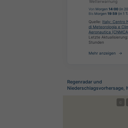
Wetterwarnung
Von
Morgen
14:00
(in 2
Bis
Morgen
19:59
(in 1 T
Quelle:
Italy: Centro 
di Meteorologia e Cli
Aeronautica (CNMCA
Letzte Aktualisierung
Stunden
Mehr anzeigen
Regenradar und
Niederschlagsvorhersage, It
©