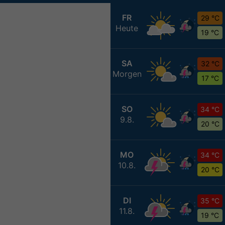
FR
29 °C
Heute
19 °C
SA
32 °C
Morgen
17 °C
SO
34 °C
9.8.
20 °C
MO
34 °C
10.8.
20 °C
DI
35 °C
11.8.
19 °C