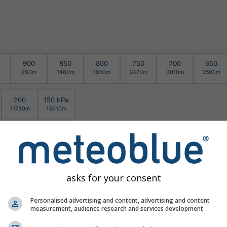
900
850
800
750
700
650
990m
1460m
1950m
2470m
3010m
3590m
200
150 hPa
11780m
13610m
asks for your consent
Personalised advertising and content, advertising and content
measurement, audience research and services development