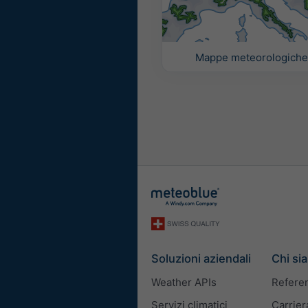
Mappe meteorologich
Soluzioni aziendali
Chi si
Weather APIs
Refere
Servizi climatici
Carrier