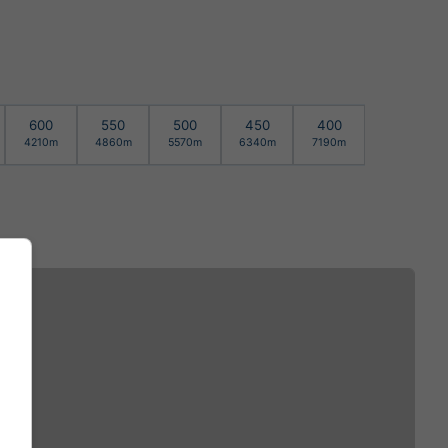
600
550
500
450
400
4210m
4860m
5570m
6340m
7190m