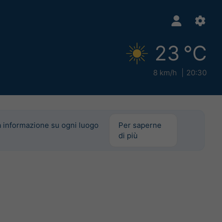
23 °C
8 km/h
20:30
a informazione su ogni luogo
Per saperne
di più