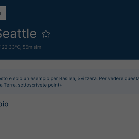
Seattle
 122.33°O,
56m slm
sto è solo un esempio per Basilea, Svizzera. Per vedere quest
la Terra, sottoscrivete point+
pio