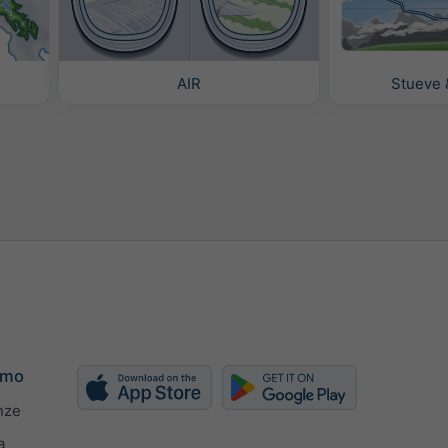
e
AIR
Stueve 
amo
nze
a