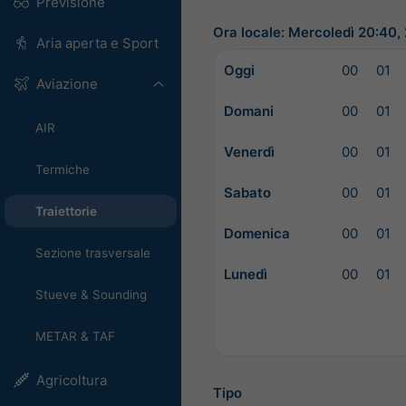
Previsione
Ora locale: Mercoledì 20:40
Aria aperta e Sport
Oggi
00
01
Aviazione
Domani
00
01
AIR
Venerdì
00
01
Termiche
Sabato
00
01
Traiettorie
Domenica
00
01
Sezione trasversale
Lunedì
00
01
Stueve & Sounding
METAR & TAF
Agricoltura
Tipo