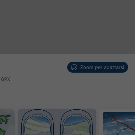
Zoom per adattarsi
a GPX