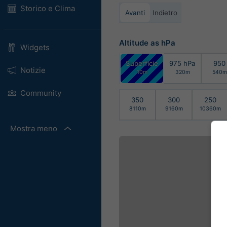
Storico e Clima
Avanti
Indietro
Altitude as hPa
Widgets
Superficie
975 hPa
950
Notizie
10m
320m
540m
Community
350
300
250
8110m
9160m
10360m
Mostra meno