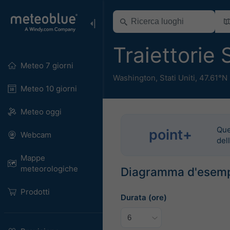
Traiettorie 
Meteo 7 giorni
Washington
,
Stati Uniti
,
47.61°N
Meteo 10 giorni
Meteo oggi
Que
point+
Webcam
del
Mappe
meteorologiche
Diagramma d'esem
Prodotti
Durata (ore)