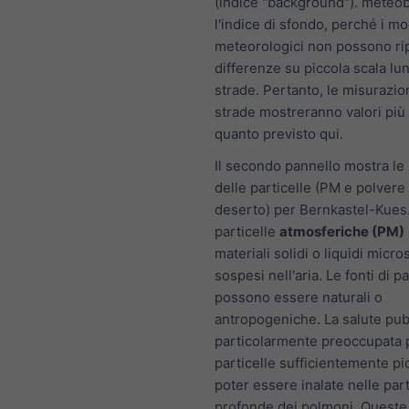
(indice "background"). meteo
l'indice di sfondo, perché i mo
meteorologici non possono ri
differenze su piccola scala lu
strade. Pertanto, le misurazio
strade mostreranno valori più a
quanto previsto qui.
Il secondo pannello mostra le 
delle particelle (PM e polvere 
deserto) per Bernkastel-Kues
particelle
atmosferiche (PM)
materiali solidi o liquidi micro
sospesi nell'aria. Le fonti di p
possono essere naturali o
antropogeniche. La salute pub
particolarmente preoccupata 
particelle sufficientemente pi
poter essere inalate nelle part
profonde dei polmoni. Queste 