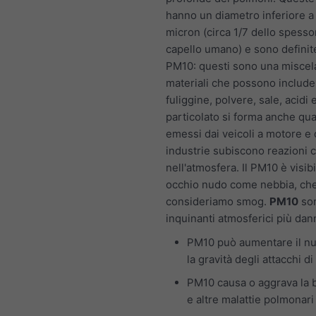
hanno un diametro inferiore a
micron (circa 1/7 dello spesso
capello umano) e sono defini
PM10: questi sono una miscela
materiali che possono include
fuliggine, polvere, sale, acidi e
particolato si forma anche qu
emessi dai veicoli a motore e 
industrie subiscono reazioni 
nell'atmosfera. Il PM10 è visib
occhio nudo come nebbia, ch
consideriamo smog.
PM10
son
inquinanti atmosferici più dan
PM10 può aumentare il n
la gravità degli attacchi d
PM10 causa o aggrava la 
e altre malattie polmonari