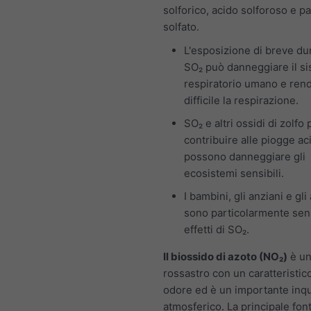
solforico, acido solforoso e pa
solfato.
L'esposizione di breve du
SO₂ può danneggiare il s
respiratorio umano e ren
difficile la respirazione.
SO₂ e altri ossidi di zolf
contribuire alle piogge ac
possono danneggiare gli
ecosistemi sensibili.
I bambini, gli anziani e gli
sono particolarmente sensi
effetti di SO₂.
Il biossido di azoto (NO₂)
è un
rossastro con un caratteristico
odore ed è un importante inq
atmosferico. La principale font