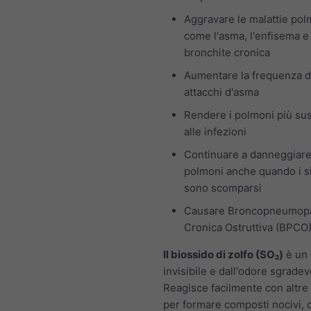
Aggravare le malattie pol
come l'asma, l'enfisema e 
bronchite cronica
Aumentare la frequenza d
attacchi d'asma
Rendere i polmoni più susc
alle infezioni
Continuare a danneggiare
polmoni anche quando i s
sono scomparsi
Causare Broncopneumopa
Cronica Ostruttiva (BPCO
Il biossido di zolfo (SO₂)
è un 
invisibile e dall'odore sgradev
Reagisce facilmente con altre
per formare composti nocivi,