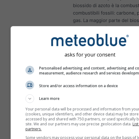
biossido di azoto è la combust
combustibili fossili: carbone, 
gas. La maggior parte del bios
azoto nelle città proviene dai 
scarico dei veicoli a motore. I
di azoto è un importante inqu
atmosferico perché contribuis
asks for your consent
formazione di ozono, che può
impatti significativi sulla salu
Personalised advertising and content, advertising and c
measurement, audience research and services develop
NO₂ infiamma il rivestime
polmoni e può ridurre l'i
Store and/or access information on a device
alle infezioni polmonari
Learn more
NO₂ causa problemi come
dispnea, tosse, raffreddor
Your personal data will be processed and information from you
(cookies, unique identifiers, and other device data) may be store
influenza e bronchite
accessed by and shared with 750 partners, or used specifically b
site. We and our partners may use precise geolocation data.
List
Per l'Europa, il meteogramma
partners.
dell'inquinamento atmosferico
Some vendors may process your personal data on the basis of l