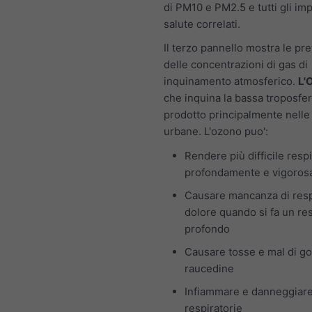
di PM10 e PM2.5 e tutti gli imp
salute correlati.
Il terzo pannello mostra le pre
delle concentrazioni di gas di
inquinamento atmosferico.
L'
che inquina la bassa troposfer
prodotto principalmente nelle
urbane. L'ozono puo':
Rendere più difficile resp
profondamente e vigoro
Causare mancanza di resp
dolore quando si fa un re
profondo
Causare tosse e mal di go
raucedine
Infiammare e danneggiare
respiratorie