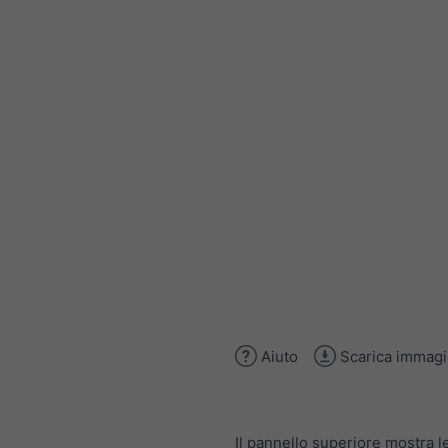
Aiuto
Scarica immag
Il pannello superiore mostra l