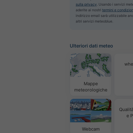
sulla privacy
. Usando i servizi met
aderite ai nostri
termini e condizion
indirizzo email sarà utilizzabile a
altri servizi meteoblue.
Ulteriori dati meteo
whe
Mappe
meteorologiche
Qualità
e P
Webcam