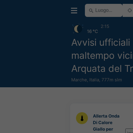
2:15
16 °C
Avvisi ufficiali
maltempo vici
Arquata del T
Marche
,
Italia
,
777m slm
Allerta Onda
Di Calore
Giallo per