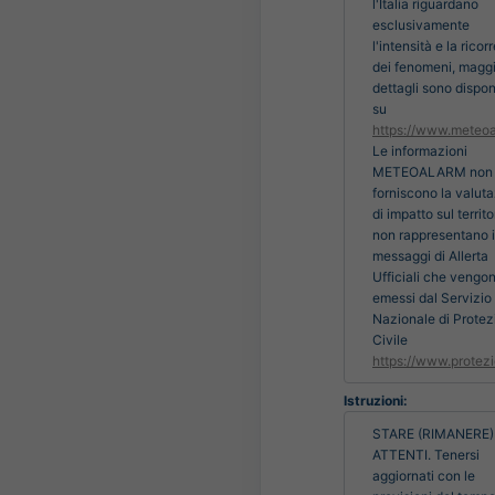
l'Italia riguardano
esclusivamente
l'intensità e la rico
dei fenomeni, maggi
dettagli sono disponi
su
https://www.meteoa
Le informazioni
METEOALARM non
forniscono la valut
di impatto sul territo
non rappresentano i
messaggi di Allerta
Ufficiali che vengo
emessi dal Servizio
Nazionale di Protez
Civile
https://www.protezi
Istruzioni:
STARE (RIMANERE) 
ATTENTI. Tenersi 
aggiornati con le 