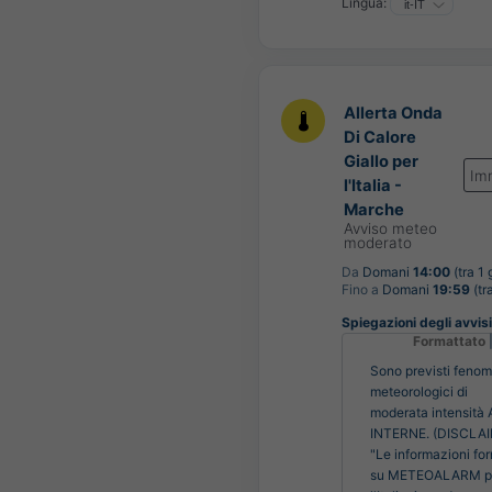
Lingua:
Allerta Onda
Di Calore
Giallo per
Im
l'Italia -
Marche
Avviso meteo
moderato
Da
Domani
14:00
(tra 1 
Fino a
Domani
19:59
(tr
Spiegazioni degli avvisi 
Formattato
Sono previsti fenom
meteorologici di
moderata intensità
INTERNE. (DISCLA
"Le informazioni for
su METEOALARM p