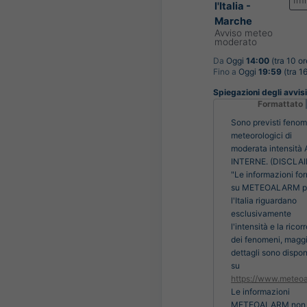
Im
l'Italia -
Marche
Avviso meteo
moderato
Da
Oggi
14:00
(tra 10 or
Fino a
Oggi
19:59
(tra 16
Spiegazioni degli avvisi 
Formattato
Sono previsti fenom
meteorologici di
moderata intensità
INTERNE. (DISCLA
"Le informazioni for
su METEOALARM p
l'Italia riguardano
esclusivamente
l'intensità e la rico
dei fenomeni, maggi
dettagli sono disponi
su
https://www.meteoa
Le informazioni
METEOALARM non