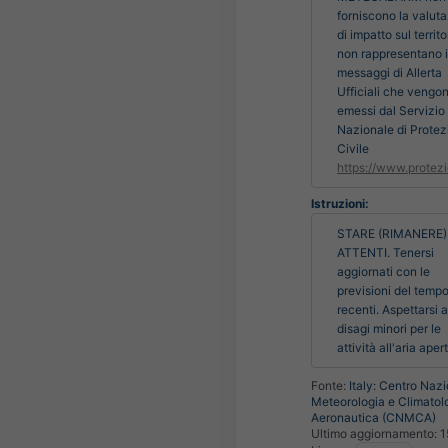
forniscono la valut
di impatto sul territo
non rappresentano i
messaggi di Allerta
Ufficiali che vengo
emessi dal Servizio
Nazionale di Protez
Civile
https://www.protezi
Istruzioni:
STARE (RIMANERE) 
ATTENTI. Tenersi 
aggiornati con le 
previsioni del tempo 
recenti. Aspettarsi a
disagi minori per le 
attività all'aria aper
Fonte:
Italy: Centro Nazi
Meteorologia e Climatol
Aeronautica (CNMCA)
Ultimo aggiornamento:
1