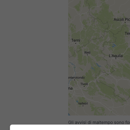
Gli avvisi di maltempo sono for
meteoblue da più di 80 agenzie