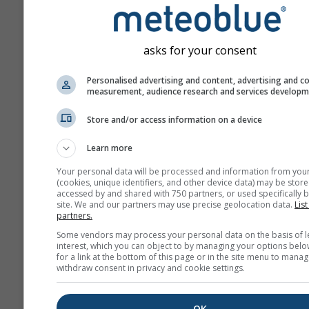
in tutto il mondo. meteoblue n
assume responsabilità riguar
all'effettivo contenuto o alla n
asks for your consent
avvisi. Problemi e questioni 
essere segnalati attraverso il
Personalised advertising and content, advertising and c
measurement, audience research and services develop
Modulo di feedback
e saranno
alle istanze appropriate.
Store and/or access information on a device
Condividete questa prev
Learn more
Your personal data will be processed and information from you
(cookies, unique identifiers, and other device data) may be store
accessed by and shared with 750 partners, or used specifically b
site. We and our partners may use precise geolocation data.
List
partners.
Some vendors may process your personal data on the basis of l
meteoMail - Warnin
interest, which you can object to by managing your options belo
for a link at the bottom of this page or in the site menu to manag
Arquata del Tronto
withdraw consent in privacy and cookie settings.
Ricevi avvisi meteo via e-mail
gratuitamente.
OK