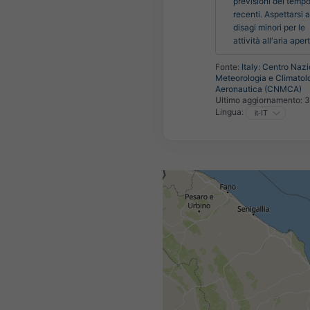
previsioni del tempo 
recenti. Aspettarsi a
disagi minori per le 
attività all'aria aper
Fonte:
Italy: Centro Nazi
Meteorologia e Climatol
Aeronautica (CNMCA)
Ultimo aggiornamento:
3
Lingua: