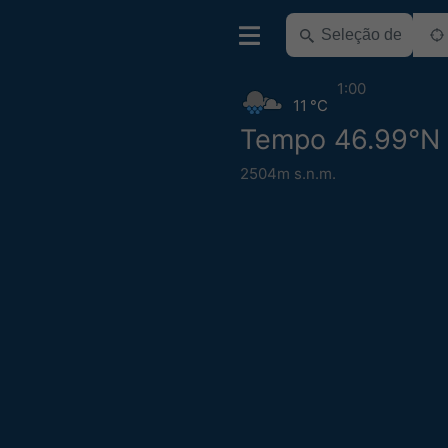
1:00
11 °C
Tempo 46.99°N 
2504m s.n.m.