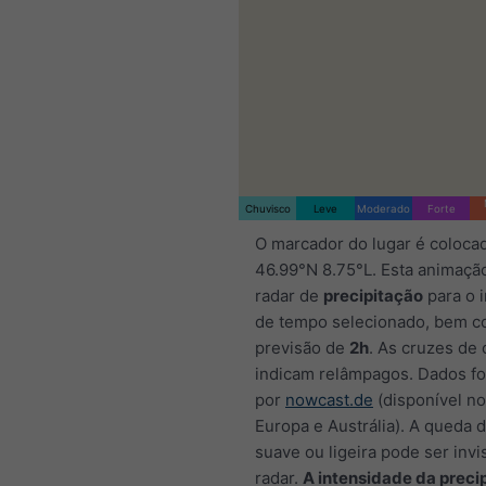
Chuvisco
Leve
Moderado
Forte
O marcador do lugar é coloca
46.99°N 8.75°L. Esta animaçã
radar de
precipitação
para o i
de tempo selecionado, bem 
previsão de
2h
. As cruzes de 
indicam relâmpagos. Dados f
por
nowcast.de
(disponível n
Europa e Austrália). A queda 
suave ou ligeira pode ser invi
radar.
A intensidade da preci