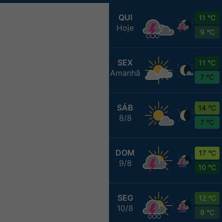
QUI
11 °C
Hoje
9 °C
SEX
11 °C
Amanhã
7 °C
SÁB
14 °C
8/8
7 °C
DOM
17 °C
9/8
10 °C
SEG
12 °C
10/8
9 °C