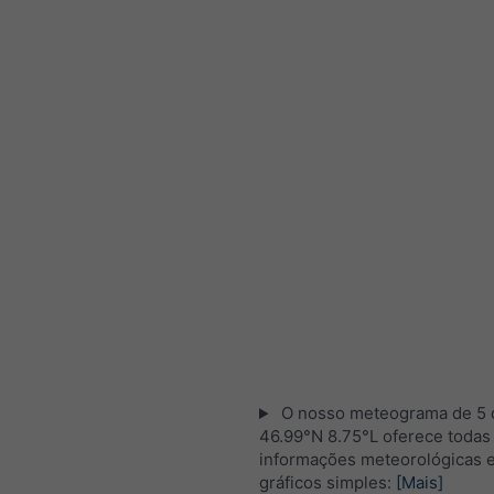
O nosso meteograma de 5 d
46.99°N 8.75°L oferece todas
informações meteorológicas 
gráficos simples:
[Mais]