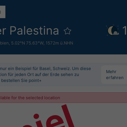
er Palestina
bien
,
5.02°N 75.63°W,
1572m ü.NHN
 nur ein Beispiel für Basel, Schweiz. Um diese
Mehr
ion für jeden Ort auf der Erde sehen zu
erfahren
 bestellen Sie point+
ilable for the selected location