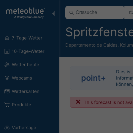
Spritzfenst
7-Tage-Wetter
Departamento de Caldas
,
Kolum
10-Tage-Wetter
Wetter heute
Dies ist
point+
Webcams
Informat
können,
Wetterkarten
This forecast is not ava
Produkte
Vorhersage