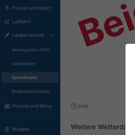
Bei
Freizeit und Sport
Luftfahrt
Landwirtschaft
Meteogramm AGRO
Saatfenster
Spritzfenster
Bodenbefahrbarkeit
Historie und Klima
Hilfe
Weitere Wetterdate
Widgets