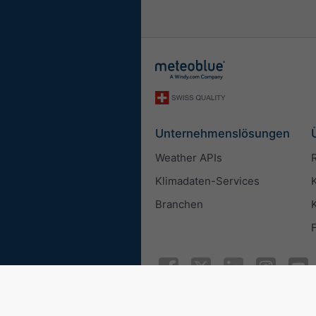
Unternehmenslösungen
Weather APIs
Klimadaten-Services
Branchen
© 2026 meteoblue
ISO