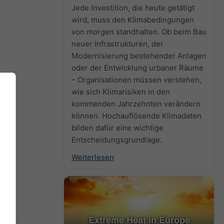
Jede Investition, die heute getätigt
wird, muss den Klimabedingungen
von morgen standhalten. Ob beim Bau
neuer Infrastrukturen, der
Modernisierung bestehender Anlagen
oder der Entwicklung urbaner Räume
– Organisationen müssen verstehen,
wie sich Klimarisiken in den
kommenden Jahrzehnten verändern
können. Hochauflösende Klimadaten
bilden dafür eine wichtige
Entscheidungsgrundlage.
Weiterlesen