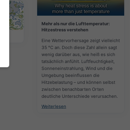
Mehr als nur die Lufttemperatur:
Hitzestress verstehen
arte
Eine Wettervorhersage zeigt vielleicht
35 °C an. Doch diese Zahl allein sagt
wenig darüber aus, wie heiß es sich
tatsächlich anfühlt. Luftfeuchtigkeit,
Sonneneinstrahlung, Wind und die
Umgebung beeinflussen die
Hitzebelastung – und können selbst
zwischen benachbarten Orten
deutliche Unterschiede verursachen.
Weiterlesen