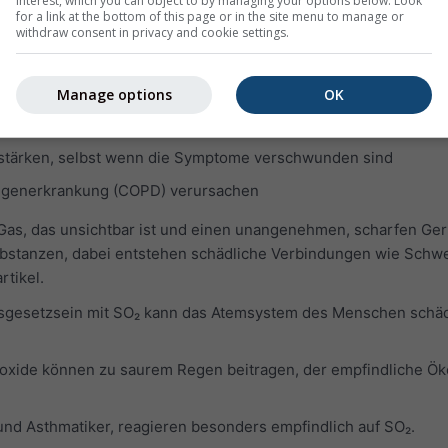
interest, which you can object to by managing your options below. Look
for a link at the bottom of this page or in the site menu to manage or
 und schädigen
withdraw consent in privacy and cookie settings.
Asthma, Emphysem und chronische Bronchitis verstärken
anfällen steigern
Manage options
OK
 Infektionen machen
tärken, selbst wenn die Symptome verschwunden sind
ungenerkrankung (COPD) verursachen
 Gas, das unsichtbar ist und einen unangenehmen, scharfen Ger
Substanzen, dabei entstehen schädliche Verbindungen wie Schwe
rtikel.
usgesetzsein mit SO₂ kann das Atemsystem des Menschen schä
oxide können zu saurem Regen beitragen, der empfindliche Ö
und Asthmatiker, reagieren besonders empfindlich auf SO₂.