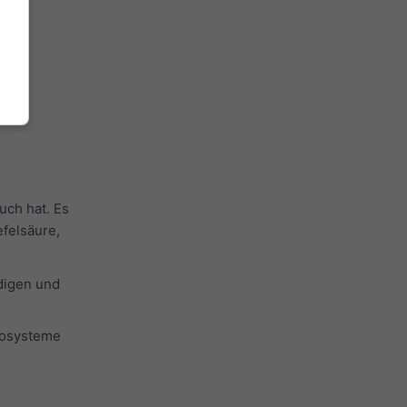
uch hat. Es
felsäure,
digen und
kosysteme