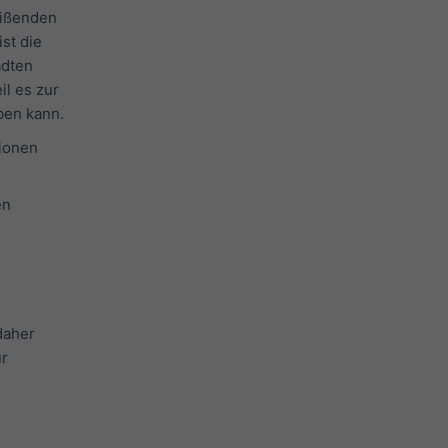
eißenden
st die
ädten
il es zur
ben kann.
ionen
en
daher
ür