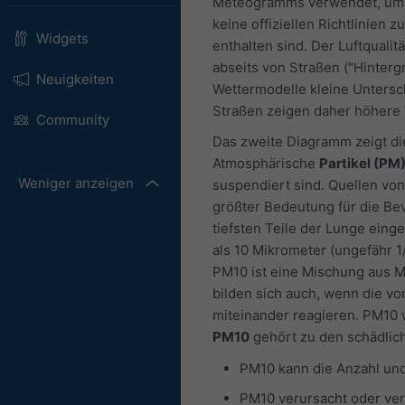
Meteogramms verwendet, um d
keine offiziellen Richtlinien 
Widgets
enthalten sind. Der Luftquali
abseits von Straßen ("Hinter
Neuigkeiten
Wettermodelle kleine Untersc
Straßen zeigen daher höhere W
Community
Das zweite Diagramm zeigt die
Atmosphärische
Partikel (PM
Weniger anzeigen
suspendiert sind. Quellen vo
größter Bedeutung für die Bev
tiefsten Teile der Lunge ein
als 10 Mikrometer (ungefähr 1
PM10 ist eine Mischung aus Ma
bilden sich auch, wenn die vo
miteinander reagieren. PM10
PM10
gehört zu den schädlich
PM10 kann die Anzahl un
PM10 verursacht oder ve