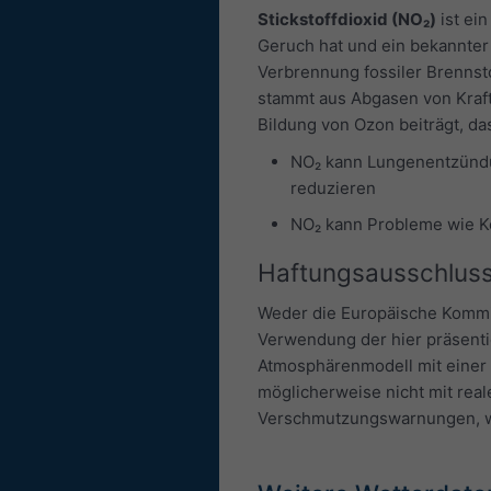
Stickstoffdioxid (NO₂)
ist ei
Geruch hat und ein bekannter 
Verbrennung fossiler Brennstof
stammt aus Abgasen von Kraftfa
Bildung von Ozon beiträgt, d
NO₂ kann Lungenentzündu
reduzieren
NO₂ kann Probleme wie Ke
Haftungsausschlus
Weder die Europäische Kommi
Verwendung der hier präsent
Atmosphärenmodell mit einer 
möglicherweise nicht mit rea
Verschmutzungswarnungen, wend