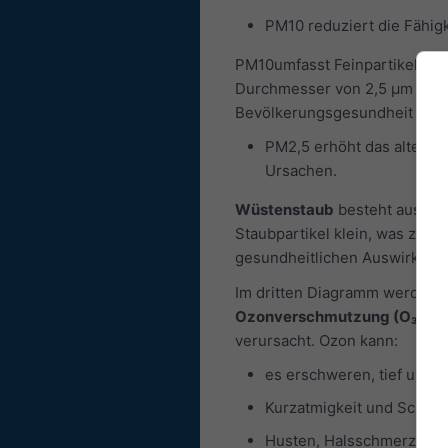
PM10 reduziert die Fähig
PM10umfasst Feinpartikel, die
Durchmesser von 2,5 μm oder 
Bevölkerungsgesundheit entst
PM2,5 erhöht das alterssp
Ursachen.
Wüstenstaub
besteht aus Tei
Staubpartikel klein, was zu 
gesundheitlichen Auswirkunge
Im dritten Diagramm werden d
Ozonverschmutzung (O₃)
in 
verursacht. Ozon kann:
es erschweren, tief und k
Kurzatmigkeit und Schme
Husten, Halsschmerzen o