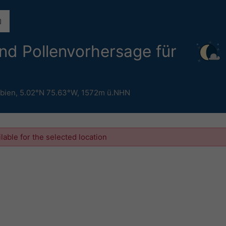
und Pollenvorhersage für
bien
,
5.02°N 75.63°W,
1572m ü.NHN
ilable for the selected location