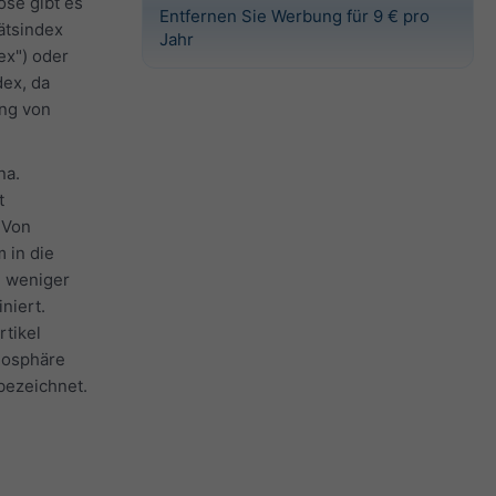
se gibt es
Entfernen Sie Werbung für 9 € pro
tätsindex
Jahr
ex") oder
dex, da
ang von
na.
t
 Von
 in die
n weniger
niert.
rtikel
tmosphäre
bezeichnet.