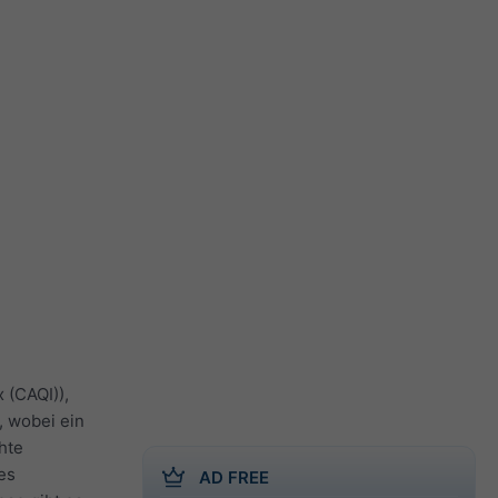
 (CAQI)),
, wobei ein
hte
es
AD FREE