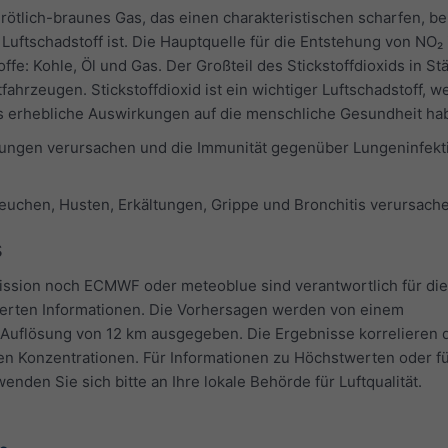
n rötlich-braunes Gas, das einen charakteristischen scharfen, b
Luftschadstoff ist. Die Hauptquelle für die Entstehung von NO₂ i
fe: Kohle, Öl und Gas. Der Großteil des Stickstoffdioxids in St
hrzeugen. Stickstoffdioxid ist ein wichtiger Luftschadstoff, we
as erhebliche Auswirkungen auf die menschliche Gesundheit ha
ngen verursachen und die Immunität gegenüber Lungeninfekt
uchen, Husten, Erkältungen, Grippe und Bronchitis verursach
s
ssion noch ECMWF oder meteoblue sind verantwortlich für die
ierten Informationen. Die Vorhersagen werden von einem
Auflösung von 12 km ausgegeben. Die Ergebnisse korrelieren 
len Konzentrationen. Für Informationen zu Höchstwerten oder f
en Sie sich bitte an Ihre lokale Behörde für Luftqualität.