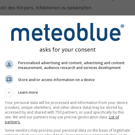
keit des Körpers, Infektionen zu bekämpfen
 als PM2,5 bekannt sind, bei denen es sich um Feinpartikel mit
weniger handelt. Die größten Auswirkungen auf die
ehen, wenn Menschen PM2,5 langfristig ausgesetzt sind:
ezifische Mortalitätsrisiko, insbesondere durch kardiovaskulär
asks for your consent
Personalised advertising and content, advertising and content
lchen, die kleiner als 62 μm sind und aus Wüsten stammen. Oft 
measurement, audience research and services development
hohen Konzentrationen von PM10 und PM2,5 und allen damit ve
n führt.
Store and/or access information on a device
ie Konzentrationen von Luftverschmutzungsgasen dargestellt. 
Learn more
der unteren Troposphäre wird hauptsächlich in städtischen Ge
Your personal data will be processed and information from your device
(cookies, unique identifiers, and other device data) may be stored by,
accessed by and shared with 750 partners, or used specifically by this
räftig zu atmen
site. We and our partners may use precise geolocation data.
List of
partners.
rzen beim Atmen verursachen
Some vendors may process your personal data on the basis of legitimate
der Kratzen im Hals verursachen