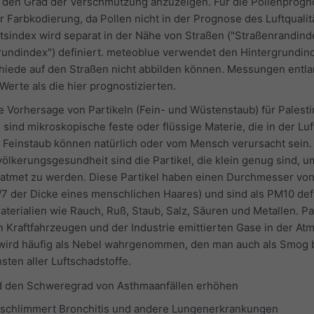
en Grad der Verschmutzung anzuzeigen. Für die Pollenprogno
zur Farbkodierung, da Pollen nicht in der Prognose des Luftquali
tätsindex wird separat in der Nähe von Straßen ("Straßenrandind
grundindex") definiert. meteoblue verwendet den Hintergrundin
hiede auf den Straßen nicht abbilden können. Messungen entl
erte als die hier prognostizierten.
 Vorhersage von Partikeln (Fein- und Wüstenstaub) für Palesti
)
sind mikroskopische feste oder flüssige Materie, die in der Luf
n Feinstaub können natürlich oder vom Mensch verursacht sein.
ölkerungsgesundheit sind die Partikel, die klein genug sind, um
geatmet zu werden. Diese Partikel haben einen Durchmesser vo
/7 der Dicke eines menschlichen Haares) und sind als PM10 defi
terialien wie Rauch, Ruß, Staub, Salz, Säuren und Metallen. Pa
n Kraftfahrzeugen und der Industrie emittierten Gase in der A
 wird häufig als Nebel wahrgenommen, den man auch als Smog 
sten aller Luftschadstoffe.
d den Schweregrad von Asthmaanfällen erhöhen
rschlimmert Bronchitis und andere Lungenerkrankungen