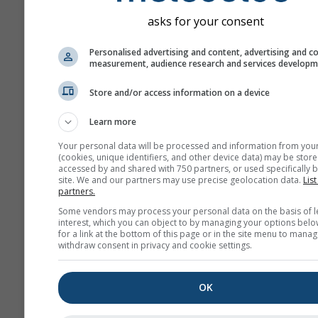
asks for your consent
Personalised advertising and content, advertising and c
measurement, audience research and services develop
Store and/or access information on a device
Learn more
Your personal data will be processed and information from you
(cookies, unique identifiers, and other device data) may be store
accessed by and shared with 750 partners, or used specifically b
site. We and our partners may use precise geolocation data.
List
partners.
Some vendors may process your personal data on the basis of l
interest, which you can object to by managing your options belo
for a link at the bottom of this page or in the site menu to manag
withdraw consent in privacy and cookie settings.
OK