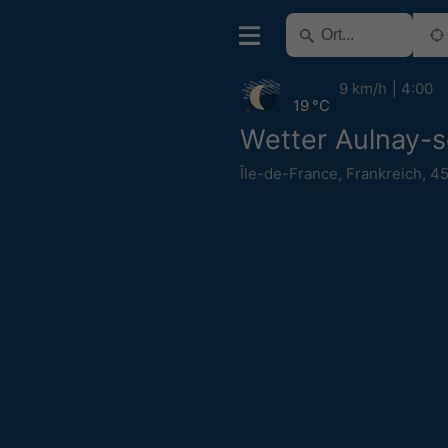
9 km/h
4:00
19 °C
Wetter Aulnay-s
Île-de-France
,
Frankreich
,
4