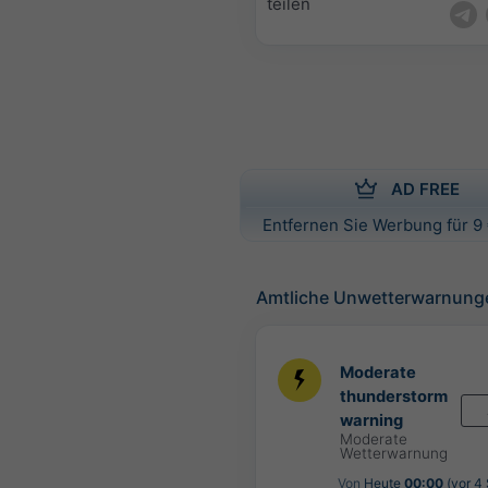
teilen
AD FREE
Entfernen Sie Werbung für 9 
Amtliche Unwetterwarnung
Moderate
thunderstorm
warning
Moderate
Wetterwarnung
Von
Heute
00:00
(vor 4