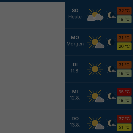
SO
32 °C
Heute
19 °C
MO
31 °C
Morgen
20 °C
DI
31 °C
11.8.
18 °C
MI
35 °C
12.8.
19 °C
DO
37 °C
13.8.
21 °C