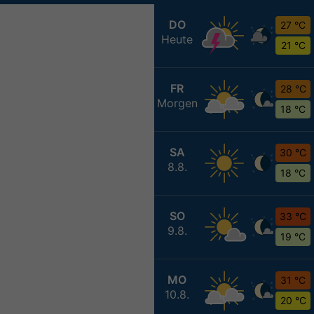
DO
27 °C
Heute
21 °C
FR
28 °C
Morgen
18 °C
SA
30 °C
8.8.
18 °C
SO
33 °C
9.8.
19 °C
MO
31 °C
10.8.
20 °C