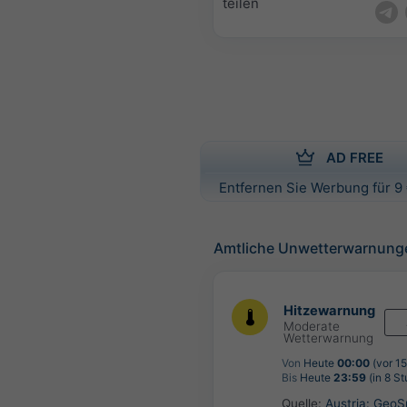
teilen
AD FREE
Entfernen Sie Werbung für 9 
Amtliche Unwetterwarnung
Hitzewarnung
Moderate
Wetterwarnung
Von
Heute
00:00
(vor 1
Bis
Heute
23:59
(in 8 S
Quelle:
Austria: Geo