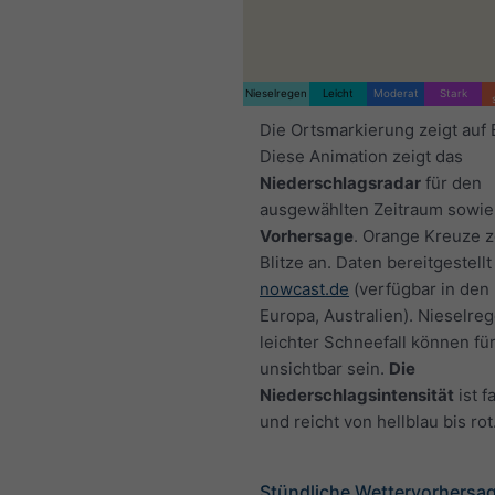
Nieselregen
Leicht
Moderat
Stark
Die Ortsmarkierung zeigt auf
Diese Animation zeigt das
Niederschlagsradar
für den
ausgewählten Zeitraum sowie
Vorhersage
. Orange Kreuze 
Blitze an. Daten bereitgestellt
nowcast.de
(verfügbar in den
Europa, Australien). Nieselre
leichter Schneefall können fü
unsichtbar sein.
Die
Niederschlagsintensität
ist f
und reicht von hellblau bis rot
Stündliche Wettervorhersag