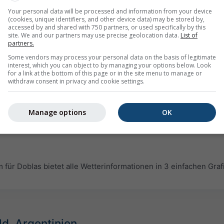
Your personal data will be processed and information from your device
(cookies, unique identifiers, and other device data) may be stored by,
accessed by and shared with 750 partners, or used specifically by this
site. We and our partners may use precise geolocation data.
List of
partners.
Some vendors may process your personal data on the basis of legitimate
interest, which you can object to by managing your options below. Look
for a link at the bottom of this page or in the site menu to manage or
withdraw consent in privacy and cookie settings.
Manage options
OK
r Doblas bietet alle Wetterinformationen in 3 einfachen Graf
ld, Argentinien