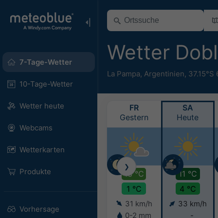
Wetter Dob
7-Tage-Wetter
La Pampa
,
Argentinien
,
37.15°S
10-Tage-Wetter
Wetter heute
FR
SA
Gestern
Heute
Webcams
Wetterkarten
❯
Produkte
13 °C
11 °C
1 °C
4 °C
31 km/h
33 km/h
Vorhersage
0-2 mm
-