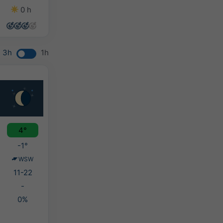
0 h
4 h
0 h
0 h
3h
1h
4°
-1°
WSW
11-22
-
0%