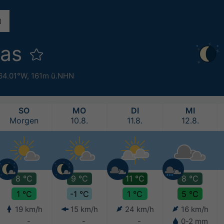
las
 64.01°W,
161m ü.NHN
SO
MO
DI
MI
Morgen
10.8.
11.8.
12.8.
8 °C
9 °C
11 °C
8 °C
1 °C
-1 °C
1 °C
5 °C
19 km/h
15 km/h
24 km/h
16 km/h
-
-
-
0-2 mm