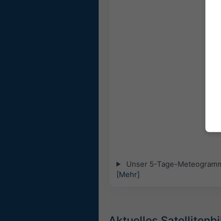
Unser 5-Tage-Meteogramm fü
[Mehr]
Aktuelles Satellitenbi