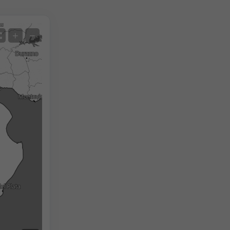
Satellit
+
−
Ohne Radar
Mit Radar
Gemessene Temperatur
Gemessener Niederschlag
Screenshot
©