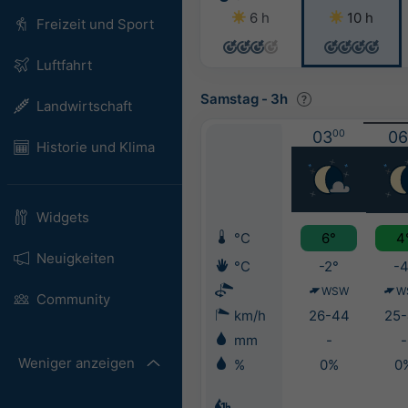
6 h
10 h
Freizeit und Sport
Luftfahrt
Samstag
-
3h
Landwirtschaft
03
00
06
Historie und Klima
Widgets
°C
6°
4
Neuigkeiten
°C
-2°
-4
WSW
W
Community
km/h
26-44
25-
mm
-
-
Weniger anzeigen
%
0%
0