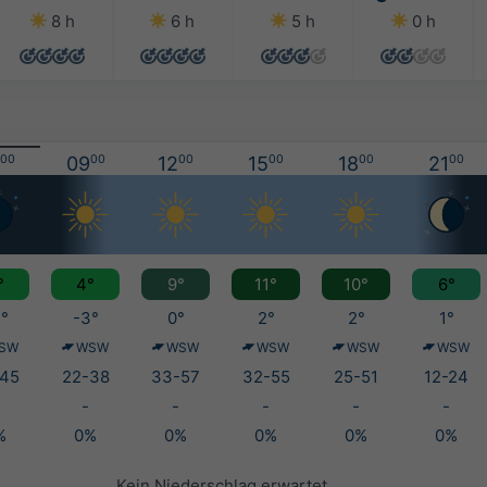
8 h
6 h
5 h
0 h
00
09
00
12
00
15
00
18
00
21
00
°
4°
9°
11°
10°
6°
°
-3°
0°
2°
2°
1°
SW
WSW
WSW
WSW
WSW
WSW
45
22-38
33-57
32-55
25-51
12-24
-
-
-
-
-
%
0%
0%
0%
0%
0%
Kein Niederschlag erwartet