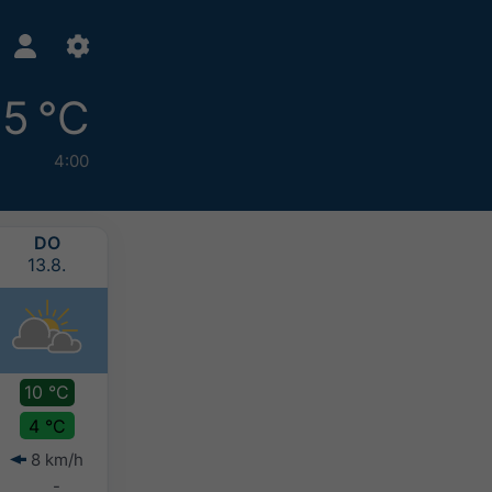
5 °C
4:00
DO
FR
SA
SO
13.8.
14.8.
15.8.
16.8.
10 °C
12 °C
12 °C
13 °C
4 °C
4 °C
6 °C
8 °C
8 km/h
16 km/h
16 km/h
10 km/h
-
-
2-5 mm
>20 mm