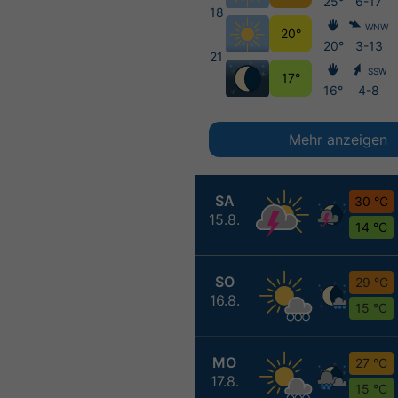
25°
6-17
18
WNW
20°
20°
3-13
21
SSW
17°
16°
4-8
Mehr anzeigen
SA
30 °C
15.8.
14 °C
SO
29 °C
16.8.
15 °C
MO
27 °C
17.8.
15 °C