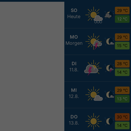
SO
29 °C
Heute
12 °C
MO
29 °C
Morgen
15 °C
DI
28 °C
11.8.
14 °C
MI
29 °C
12.8.
13 °C
DO
30 °C
13.8.
14 °C