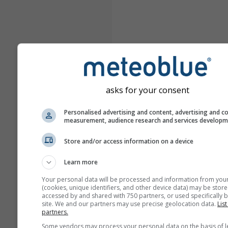
asks for your consent
Personalised advertising and content, advertising and c
measurement, audience research and services develop
Store and/or access information on a device
Learn more
Your personal data will be processed and information from you
(cookies, unique identifiers, and other device data) may be store
accessed by and shared with 750 partners, or used specifically b
site. We and our partners may use precise geolocation data.
List
partners.
Some vendors may process your personal data on the basis of l