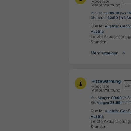
Moderate
Wetterwarnung
Von
Heute
00:00
(vor 1
Bis
Heute
23:59
(in 8 S
Quelle:
Austria: Geo
Austria
Letzte Aktualisierung
Stunden
Mehr anzeigen
Hitzewarnung
De
Moderate
Wetterwarnung
Von
Morgen
00:00
(in 8
Bis
Morgen
23:59
(in 1 
Quelle:
Austria: Geo
Austria
Letzte Aktualisierung
Stunden