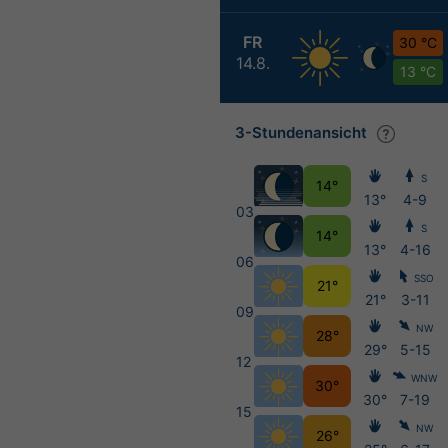
FR
30 °C
14.8.
13 °C
3-Stundenansicht
S
14°
13°
4-9
03
S
14°
13°
4-16
06
SSO
21°
21°
3-11
09
NW
28°
29°
5-15
12
WNW
30°
30°
7-19
15
NW
26°