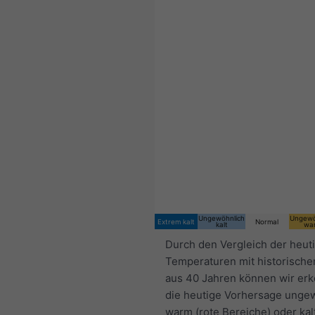
Ungewöhnlich
Ungewö
Extrem kalt
Normal
kalt
wa
Durch den Vergleich der heut
Temperaturen mit historische
aus 40 Jahren können wir er
die heutige Vorhersage unge
warm (rote Bereiche) oder kal