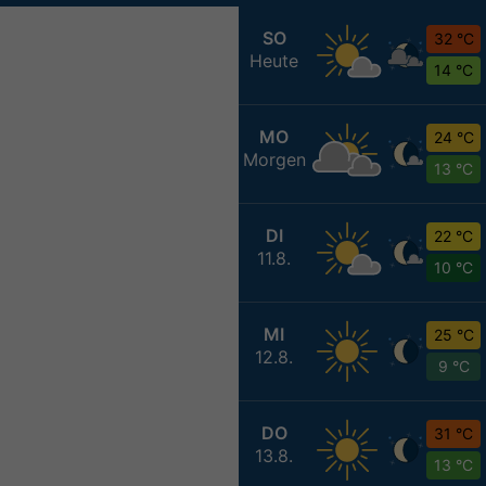
SO
32 °C
Heute
14 °C
MO
24 °C
Morgen
13 °C
DI
22 °C
11.8.
10 °C
MI
25 °C
12.8.
9 °C
DO
31 °C
13.8.
13 °C