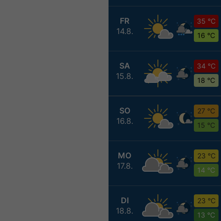
FR
35 °C
14.8.
16 °C
SA
34 °C
15.8.
18 °C
SO
27 °C
16.8.
15 °C
MO
23 °C
17.8.
14 °C
DI
23 °C
18.8.
13 °C