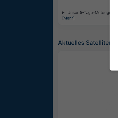
Unser 5-Tage-Meteogramm fü
[Mehr]
Aktuelles Satellitenb