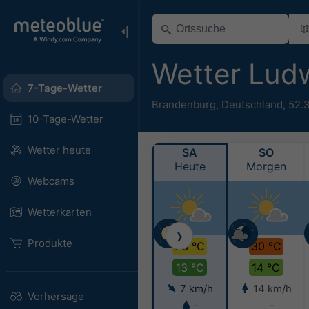
Wetter Lud
7-Tage-Wetter
Brandenburg
,
Deutschland
,
52.
10-Tage-Wetter
Wetter heute
SA
SO
Heute
Morgen
Webcams
Wetterkarten
❯
Produkte
23 °C
30 °C
13 °C
14 °C
7 km/h
14 km/h
Vorhersage
-
-