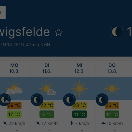
wigsfelde
3°N 13.25°O,
47m ü.NHN
MO
DI
MI
DO
10.8.
11.8.
12.8.
13.8.
29 °C
22 °C
23 °C
26 °C
17 °C
13 °C
11 °C
12 °C
22 km/h
17 km/h
7 km/h
10 km/h
-
-
-
-